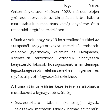
Jogú Város
Önkormányzatával közösen 2022. március elején
gyűjtést szervezett az Ukrajnában kitört háború
miatt kialakult humanitárius válság enyhítése és a
rászorulók segítése érdekében.
Célunk az volt, hogy segítő közreműködésünkkel az
Ukrajnából Magyarországra menekülő emberek,
családok, gyermekek, valamint az Ukrajnában,
Kárpátalján tartózkodó, otthonuk elhagyására
kényszerülő lakosok hozzájussanak a mindennapi,
legszükségesebb élelmiszerekhez, higiéniai és
egyéb, alapvető fogyasztási cikkekhez.
A humanitárius válság kezelésére
az alábbiakra
mutatkozott a legnagyobb szükség:
összecsukható tábori (kemping-) ágyak,
hálózsákok, matracok, takarók, párnák, ágyneműk;