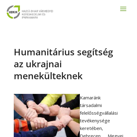
Humanitárius segítség
az ukrajnai
menekülteknek
Kamaránk
társadalmi
felelősségvállalási
tevékenysége
keretében,
Debrecen Megyei