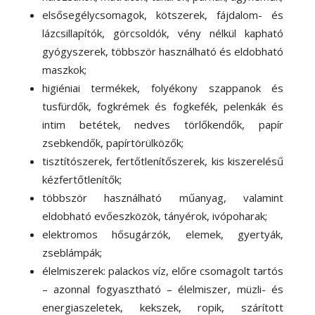
elsősegélycsomagok, kötszerek, fájdalom- és
lázcsillapítók, görcsoldók, vény nélkül kapható
gyógyszerek, többször használható és eldobható
maszkok;
higiéniai termékek, folyékony szappanok és
tusfürdők, fogkrémek és fogkefék, pelenkák és
intim betétek, nedves törlőkendők, papír
zsebkendők, papírtörülközők;
tisztítószerek, fertőtlenítőszerek, kis kiszerelésű
kézfertőtlenítők;
többször használható műanyag, valamint
eldobható evőeszközök, tányérok, ivópoharak;
elektromos hősugárzók, elemek, gyertyák,
zseblámpák;
élelmiszerek: palackos víz, előre csomagolt tartós
– azonnal fogyasztható – élelmiszer, müzli- és
energiaszeletek, kekszek, ropik, szárított