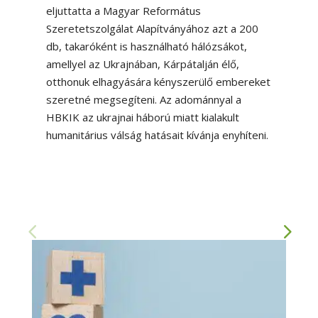
eljuttatta a Magyar Református
Szeretetszolgálat Alapítványához azt a 200
db, takaróként is használható hálózsákot,
amellyel az Ukrajnában, Kárpátalján élő,
otthonuk elhagyására kényszerülő embereket
szeretné megsegíteni. Az adománnyal a
HBKIK az ukrajnai háború miatt kialakult
humanitárius válság hatásait kívánja enyhíteni.