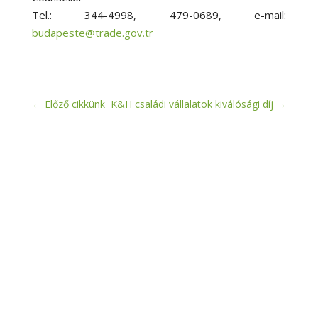
Tel.: 344-4998, 479-0689, e-mail:
budapeste@trade.gov.tr
←
Előző cikkünk
K&H családi vállalatok kiválósági díj
→