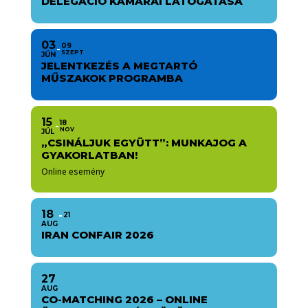
DELEGÁCIÓ KAMARAI LÁTOGATÁSA
03
09
SZEPT
JÚN
JELENTKEZÉS A MEGTARTÓ
MŰSZAKOK PROGRAMBA
15
18
NOV
JÚL
„CSINÁLJUK EGYÜTT”: MUNKAJOG A
GYAKORLATBAN!
Online esemény
18
21
AUG
IRAN CONFAIR 2026
27
AUG
CO-MATCHING 2026 – ONLINE