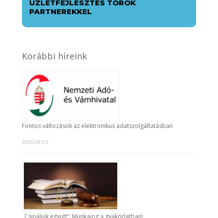
ÜZLETFEJLESZTÉS TÖRÖK
PARTNEREKKEL
Korábbi híreink
Fontos változások az elektronikus adatszolgáltatásban
2026.08.05.
„Csináljuk együtt”: Munkajog a gyakorlatban!