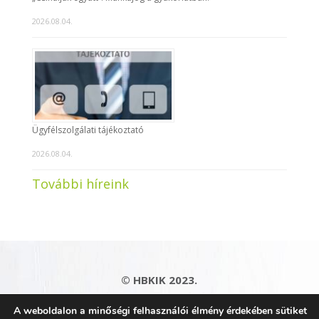
2026.08.04.
Ügyfélszolgálati tájékoztató
2026.08.04.
További híreink
© HBKIK 2023.
Adatkezelési tájékoztató
|
Impresszum
|
A weboldalon a minőségi felhasználói élmény érdekében sütiket
Kapcsolat
|
Honlaptérkép