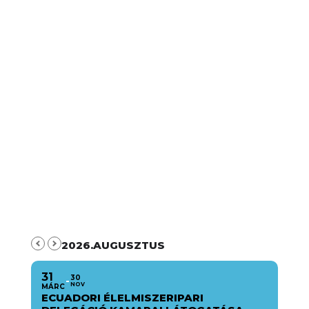
2026.AUGUSZTUS
31
30
NOV
MÁRC
ECUADORI ÉLELMISZERIPARI