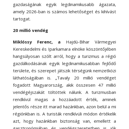
gazdaságának egyik legdinamikusabb ágazata,
amely 2026-ban is számos lehetőséget és kihívást
tartogat.
20 millió vendég
Miklóssy Ferenc, a
Hajdú-Bihar Vármegyei
Kereskedelmi és Iparkamara elnöke köszöntőjében
hangsúlyosan szólt arról, hogy a turizmus a régió
gazdálkodásának egyik legdinamikusabban fejlődő
területe, és szerepet játszik térségünk nemzetközi
láthatóságában is. „Tavaly 20 millió vendéget
fogadott Magyarország, akik összesen 47 millió
vendégéjszakát töltöttek nálunk. A turizmusban
rendkívül magas a hozzáadott érték, aminek
jelentős része itt marad hazánkban, azon belül a mi
régiónkban is. A turisták rendkívüli módon értékelik
azt, hogy hazánkban biztonság van, emellett a
gasztronómiában és vendégszeretetben is jók