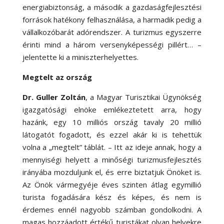
energiabiztonság, a második a gazdaságfejlesztési
források hatékony felhasználása, a harmadik pedig a
vállalkozóbarát adórendszer. A turizmus egyszerre
érinti mind a három versenyképességi pillért… –
jelentette ki a miniszterhelyettes.
Megtelt az ország
Dr. Guller Zoltán
, a Magyar Turisztikai Ügynökség
igazgatósági elnöke emlékeztetett arra, hogy
hazánk, egy 10 milliós ország tavaly 20 millió
látogatót fogadott, és ezzel akár ki is tehettük
volna a „megtelt” táblát. – Itt az ideje annak, hogy a
mennyiségi helyett a minőségi turizmusfejlesztés
irányába mozduljunk el, és erre biztatjuk Önöket is.
Az Önök vármegyéje éves szinten átlag egymillió
turista fogadására kész és képes, és nem is
érdemes ennél nagyobb számban gondolkodni. A
magas hozzáadott értékű turistákat olyan helyekre