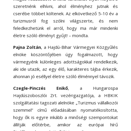
szeretnénk elhívni, ahol élményhez jutnak és
cserébe többet költenek. Az elkövetkező 5-10 év a
turizmusról fog szólni világszerte, és nem
feledkezhetünk el arról, hogy ma már mindenki
életre szóló élményt gyűjt! – mondta.
Pajna Zoltán
, a Hajdú-Bihar Vármegyei Közgyűlés
elnöke köszöntőjében úgy fogalmazott, hogy
vármegyénk különleges adottságokkal rendelkezik,
aki ide utazik, az egy élő, karakteres tájba érkezik,
ahonnan jó eséllyel életre szóló élménnyel távozik.
Czegle-Pinczés Enikő
, a Hungarospa
Hajdúszoboszlói Zrt. vezérigazgatója, a HBKIK
szolgáltatási tagozati alelnöke „Turizmus vállalkozói
szemmel” című előadásában nyomatékosította,
hogy ők is egyre inkább a minőségi szempontokat
állítják előtérbe, amikor az európai hírű