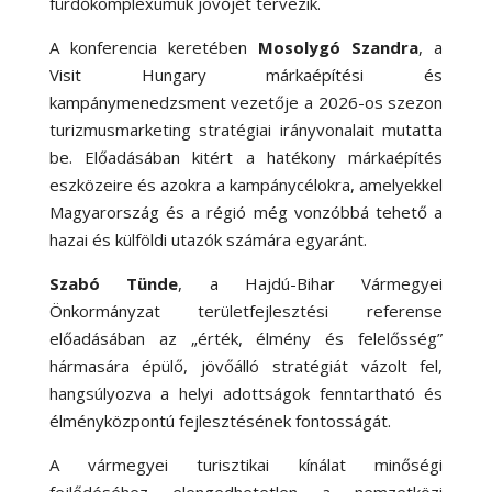
fürdőkomplexumuk jövőjét tervezik.
A konferencia keretében
Mosolygó Szandra
, a
Visit Hungary márkaépítési és
kampánymenedzsment vezetője a 2026-os szezon
turizmusmarketing stratégiai irányvonalait mutatta
be. Előadásában kitért a hatékony márkaépítés
eszközeire és azokra a kampánycélokra, amelyekkel
Magyarország és a régió még vonzóbbá tehető a
hazai és külföldi utazók számára egyaránt.
Szabó Tünde
, a Hajdú-Bihar Vármegyei
Önkormányzat területfejlesztési referense
előadásában az „érték, élmény és felelősség”
hármasára épülő, jövőálló stratégiát vázolt fel,
hangsúlyozva a helyi adottságok fenntartható és
élményközpontú fejlesztésének fontosságát.
A vármegyei turisztikai kínálat minőségi
fejlődéséhez elengedhetetlen a nemzetközi