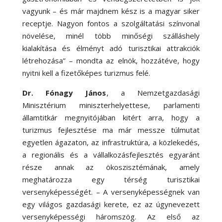
vagyunk – és már majdnem kész is a magyar siker
receptje. Nagyon fontos a szolgáltatási színvonal
növelése, minél több minőségi szálláshely
kialakítása és élményt adó turisztikai attrakciók
létrehozása” – mondta az elnök, hozzátéve, hogy
nyitni kell a fizetőképes turizmus felé.
Dr. Fónagy János
, a Nemzetgazdasági
Minisztérium miniszterhelyettese, parlamenti
államtitkár megnyitójában kitért arra, hogy a
turizmus fejlesztése ma már messze túlmutat
egyetlen ágazaton, az infrastruktúra, a közlekedés,
a regionális és a vállalkozásfejlesztés egyaránt
része annak az ökoszisztémának, amely
meghatározza egy térség turisztikai
versenyképességét. – A versenyképességnek van
egy világos gazdasági kerete, ez az úgynevezett
versenyképességi háromszög. Az első az