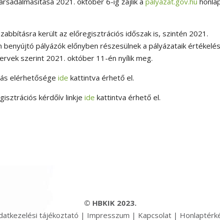
társadalmasítása 2021. október 6-ig zajlik a
palyazat.gov.hu
honla
bításra került az előregisztrációs időszak is, szintén 2021.
en benyújtó pályázók előnyben részesülnek a pályázataik értékelé
ervek szerint 2021. október 11-én nyílik meg.
ívás elérhetősége
ide
kattintva érhető el.
isztrációs kérdőív linkje
ide
kattintva érhető el.
© HBKIK 2023.
datkezelési tájékoztató
|
Impresszum
|
Kapcsolat
|
Honlaptérk