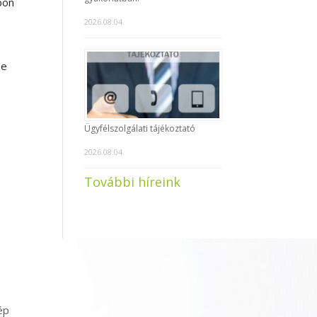
pon
2026.08.04.
se
Ügyfélszolgálati tájékoztató
2026.08.04.
További híreink
ép