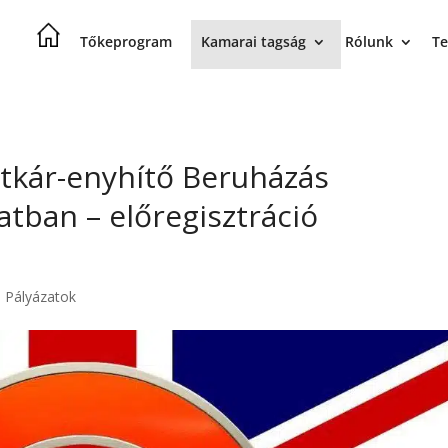
Tőkeprogram
Kamarai tagság
Rólunk
Te
itkár-enyhítő Beruházás
tban – előregisztráció
,
Pályázatok