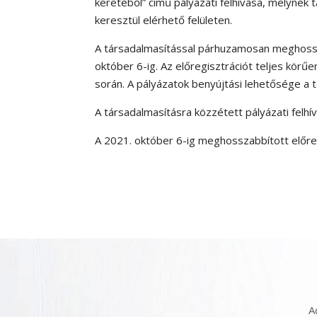
keretéből” című pályázati felhívása, melynek 
keresztül elérhető felületen.
A társadalmasítással párhuzamosan meghosszab
október 6-ig. Az előregisztrációt teljes körű
során. A pályázatok benyújtási lehetősége a t
A társadalmasításra közzétett pályázati felh
A 2021. október 6-ig meghosszabbított előreg
A