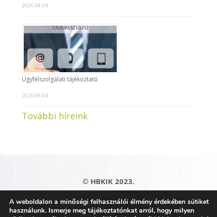
2026.08.04.
Ügyfélszolgálati tájékoztató
2026.08.04.
További híreink
© HBKIK 2023.
Adatkezelési tájékoztató
|
Impresszum
|
A weboldalon a minőségi felhasználói élmény érdekében sütiket
Kapcsolat
|
Honlaptérkép
használunk. Ismerje meg tájékoztatónkat arról, hogy milyen