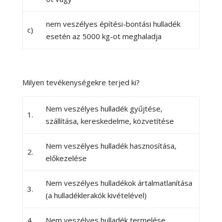
nem veszélyes építési-bontási hulladék
c)
esetén az 5000 kg-ot meghaladja
Milyen tevékenységekre terjed ki?
Nem veszélyes hulladék gyűjtése,
1.
szállítása, kereskedelme, közvetítése
Nem veszélyes hulladék hasznosítása,
2.
előkezelése
Nem veszélyes hulladékok ártalmatlanítása
3.
(a hulladéklerakók kivételével)
4.
Nem veszélyes hulladék termelése