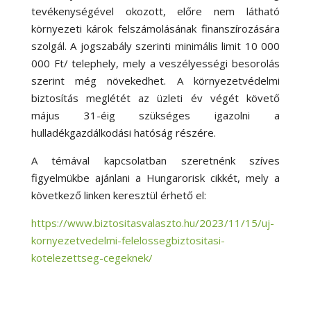
tevékenységével okozott, előre nem látható
környezeti károk felszámolásának finanszírozására
szolgál. A jogszabály szerinti minimális limit 10 000
000 Ft/ telephely, mely a veszélyességi besorolás
szerint még növekedhet. A környezetvédelmi
biztosítás meglétét az üzleti év végét követő
május 31-éig szükséges igazolni a
hulladékgazdálkodási hatóság részére.
A témával kapcsolatban szeretnénk szíves
figyelmükbe ajánlani a Hungarorisk cikkét, mely a
következő linken keresztül érhető el:
https://www.biztositasvalaszto.hu/2023/11/15/uj-
kornyezetvedelmi-felelossegbiztositasi-
kotelezettseg-cegeknek/