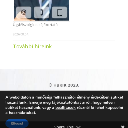
Ügyfélszolgálati tájékoztató
2026.08.04.
További híreink
© HBKIK 2023.
Adatkezelési tájékoztató
|
Impresszum
|
A weboldalon a minőségi felhasználói élmény érdekében sütiket
Kapcsolat
|
Honlaptérkép
használunk. Ismerje meg tájékoztatónkat arról, hogy milyen
sütiket használunk, vagy a
beállítások
résznél ki lehet kapcsolni
a használatukat.
Elfogad
Share This