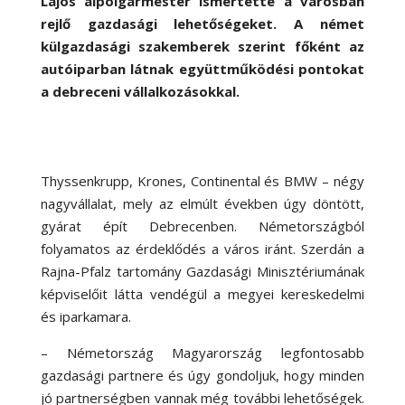
Lajos alpolgármester ismertette a városban
rejlő gazdasági lehetőségeket. A német
külgazdasági szakemberek szerint főként az
autóiparban látnak együttműködési pontokat
a debreceni vállalkozásokkal.
Thyssenkrupp, Krones, Continental és BMW – négy
nagyvállalat, mely az elmúlt években úgy döntött,
gyárat épít Debrecenben. Németországból
folyamatos az érdeklődés a város iránt. Szerdán a
Rajna-Pfalz tartomány Gazdasági Minisztériumának
képviselőit látta vendégül a megyei kereskedelmi
és iparkamara.
– Németország Magyarország legfontosabb
gazdasági partnere és úgy gondoljuk, hogy minden
jó partnerségben vannak még további lehetőségek.