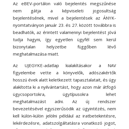
Az eBEV-portálon való bejelentés megszűnése
nem gátja a képviseleti jogosultság
bejelentésének, mivel a bejelentések az ÁNYK-
nyomtatványon január 23. és 27. között továbbra is
beadhatók, az érintett valamennyi bejelentést jóvá
tudja hagyni, így egyetlen ügyfél sem kerül
bizonytalan helyzetbe függőben lévő
meghatalmazása miatt.
Az UJEGYKE-adatlap kialakításakor a NAV
figyelembe vette a könyvelők, adószakértők
hosszú évek alatt keletkezett tapasztalatait, és úgy
alakította ki a nyilvántartást, hogy azon már átfogó
ügycsoportokra, ügytípusokra lehet
meghatalmazást adni. Az új rendszer
bevezetésével egyszerűsödik az ügyintézés, nem
kell külön-külön jelölni például az iratbetekintésre,
lekérdezésre, adatszolgáltatásra vonatkozó jogot,