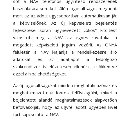
sőt a NAV telefonos ügyintéző rendszerének
használatára sem kell külön jogosultságot megadni,
mert az az adott ügycsoportban automatikusan jár
a képviselőnek. Az új képviseleti bejelentés
fejlesztése során úgynevezett „okos” kitöltést
valósított meg a NAV, az egyes rovatokat a
megadott képviseleti jogcím vezérli. Az ONYA
felületén a NAV kiajánlja a rendelkezésre álló
adatokat és az adatlapot a feldolgozó
szakrendszer is előzetesen ellenőrzi, csökkentve
ezzel a hibalehetőségeket.
Az új jogosultságokat minden meghatalmazónak és
meghatalmazottnak fontos felülvizsgálni, mivel a
bejelentett állandó meghatalmazások alapvetően
befolyásolják, hogy az ügyfél adott ügyében kivel
tart kapcsolatot a NAV.