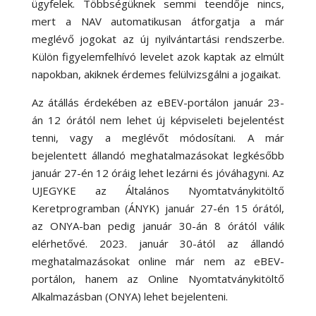
ügyfelek. Többségüknek semmi teendője nincs,
mert a NAV automatikusan átforgatja a már
meglévő jogokat az új nyilvántartási rendszerbe.
Külön figyelemfelhívó levelet azok kaptak az elmúlt
napokban, akiknek érdemes felülvizsgálni a jogaikat.
Az átállás érdekében az eBEV-portálon január 23-
án 12 órától nem lehet új képviseleti bejelentést
tenni, vagy a meglévőt módosítani. A már
bejelentett állandó meghatalmazásokat legkésőbb
január 27-én 12 óráig lehet lezárni és jóváhagyni. Az
UJEGYKE az Általános Nyomtatványkitöltő
Keretprogramban (ÁNYK) január 27-én 15 órától,
az ONYA-ban pedig január 30-án 8 órától válik
elérhetővé. 2023. január 30-ától az állandó
meghatalmazásokat online már nem az eBEV-
portálon, hanem az Online Nyomtatványkitöltő
Alkalmazásban (ONYA) lehet bejelenteni.