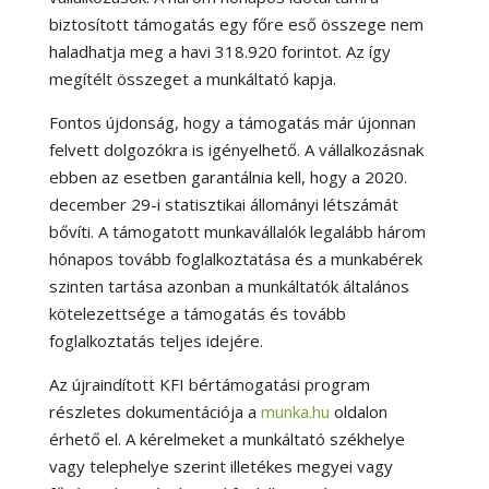
biztosított támogatás egy főre eső összege nem
haladhatja meg a havi 318.920 forintot. Az így
megítélt összeget a munkáltató kapja.
Fontos újdonság, hogy a támogatás már újonnan
felvett dolgozókra is igényelhető. A vállalkozásnak
ebben az esetben garantálnia kell, hogy a 2020.
december 29-i statisztikai állományi létszámát
bővíti. A támogatott munkavállalók legalább három
hónapos tovább foglalkoztatása és a munkabérek
szinten tartása azonban a munkáltatók általános
kötelezettsége a támogatás és tovább
foglalkoztatás teljes idejére.
Az újraindított KFI bértámogatási program
részletes dokumentációja a
munka.hu
oldalon
érhető el. A kérelmeket a munkáltató székhelye
vagy telephelye szerint illetékes megyei vagy