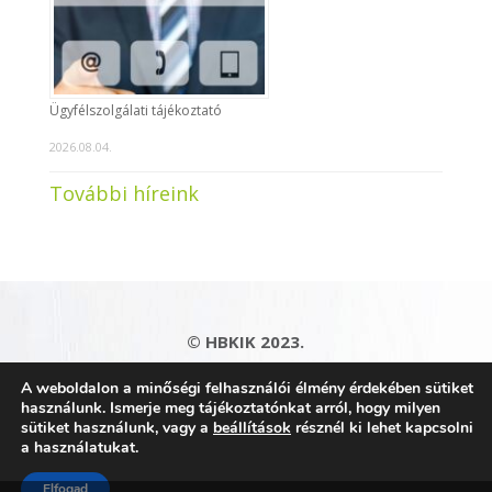
Ügyfélszolgálati tájékoztató
2026.08.04.
További híreink
© HBKIK 2023.
Adatkezelési tájékoztató
|
Impresszum
|
A weboldalon a minőségi felhasználói élmény érdekében sütiket
Kapcsolat
|
Honlaptérkép
használunk. Ismerje meg tájékoztatónkat arról, hogy milyen
sütiket használunk, vagy a
beállítások
résznél ki lehet kapcsolni
a használatukat.
Elfogad