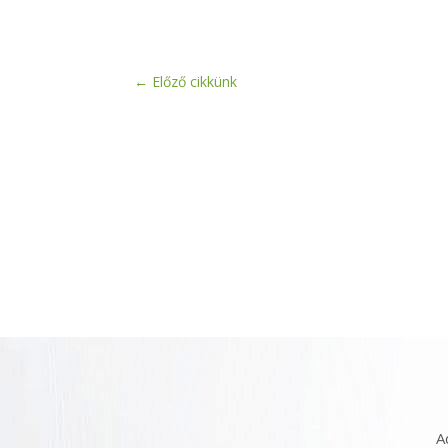
←
Előző cikkünk
A