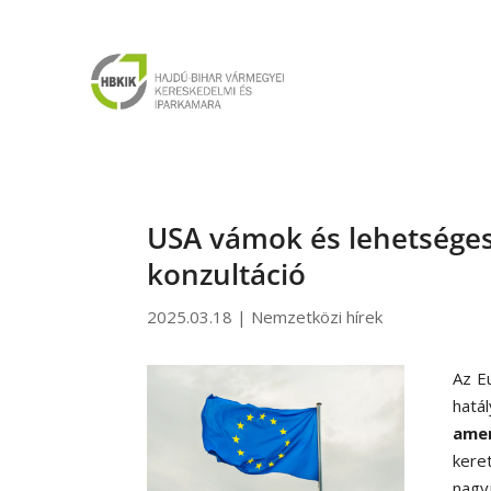
USA vámok és lehetséges
konzultáció
2025.03.18
|
Nemzetközi hírek
Az E
hatá
amer
kere
nagy