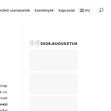
rületi szervezetek
Események
Kapcsolat
HU
2026.AUGUSZTUS
aznap
5%-os
nnek
vezi
ikai