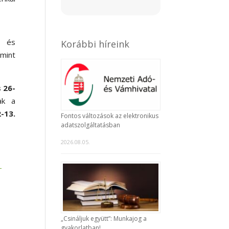
- és
Korábbi híreink
 mint
 26-
ak a
2-13.
Fontos változások az elektronikus
adatszolgáltatásban
2026.08.05.
-
„Csináljuk együtt”: Munkajog a
gyakorlatban!