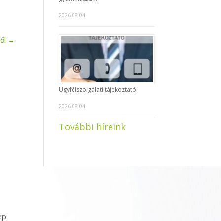
2026.08.04.
ől
→
Ügyfélszolgálati tájékoztató
2026.08.04.
További híreink
ép