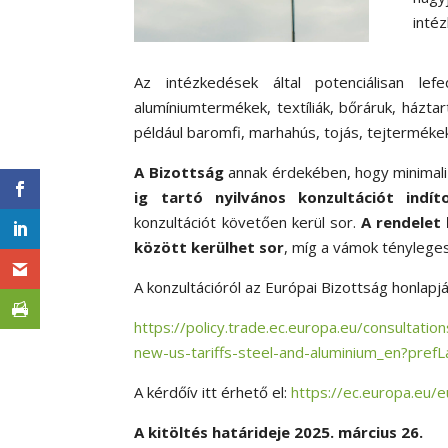
inté
Az intézkedések által potenciálisan le
alumíniumtermékek, textíliák, bőráruk, ház
például baromfi, marhahús, tojás, tejterméke
A Bizottság
annak érdekében, hogy minimaliz
ig tartó nyilvános konzultációt indít
konzultációt követően kerül sor.
A rendelet 
között kerülhet sor
, míg a vámok ténylege
A konzultációról az Európai Bizottság honlapjá
https://policy.trade.ec.europa.eu/consultati
new-us-tariffs-steel-and-aluminium_en?pref
A kérdőív itt érhető el:
https://ec.europa.eu
A kitöltés határideje 2025. március 26.