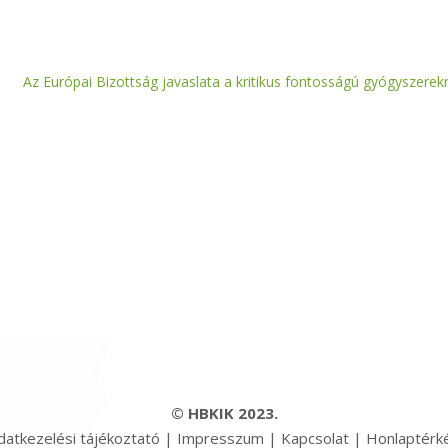
Az Európai Bizottság javaslata a kritikus fontosságú gyógyszerekr
© HBKIK 2023.
datkezelési tájékoztató
|
Impresszum
|
Kapcsolat
|
Honlaptérk