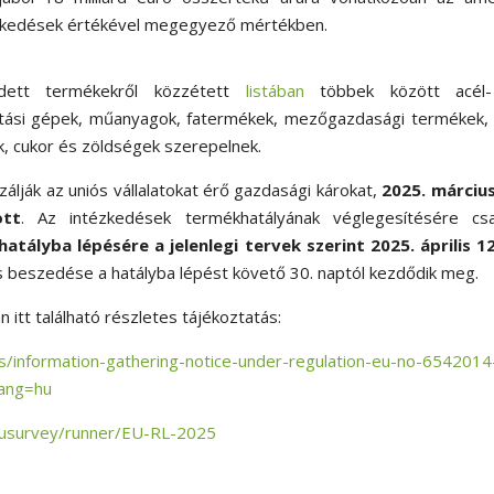
zkedések értékével megegyező mértékben.
fedett termékekről közzétett
listában
többek között acél
tartási gépek, műanyagok, fatermékek, mezőgazdasági termékek,
k, cukor és zöldségek szerepelnek.
álják az uniós vállalatokat érő gazdasági károkat,
2025. március
ott
. Az intézkedések termékhatályának véglegesítésére cs
hatályba lépésére a jelenlegi tervek szerint 2025. április 1
s beszedése a hatályba lépést követő 30. naptól kezdődik meg.
n itt található részletes tájékoztatás:
ons/information-gathering-notice-under-regulation-eu-no-6542014
Lang=hu
/eusurvey/runner/EU-RL-2025