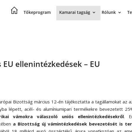
Tőkeprogram
Kamarai tagság
Rólunk
Te
 EU ellenintézkedések – EU
urópai Bizottság március 12-én tájékoztatta a tagállamokat az 
lyba lépett, acél- és alumíniumipari termékekre bevezetett 2
ikai vámokra válaszoló uniós ellenintézkedésekről
. E
tében
a Bizottság új vámintézkedések bevezetését is ter
jából 18 milliárd euró összértékű árura vonatkozóan az amer