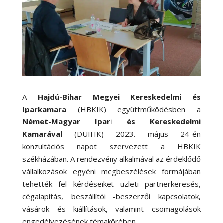
A
Hajdú-Bihar Megyei Kereskedelmi és
Iparkamara
(HBKIK) együttműködésben a
Német-Magyar Ipari és Kereskedelmi
Kamarával
(DUIHK) 2023. május 24-én
konzultációs napot szervezett a HBKIK
székházában. A rendezvény alkalmával az érdeklődő
vállalkozások egyéni megbeszélések formájában
tehették fel kérdéseiket üzleti partnerkeresés,
cégalapítás, beszállítói -beszerzői kapcsolatok,
vásárok és kiállítások, valamint csomagolások
engedélyezésének témakörében.