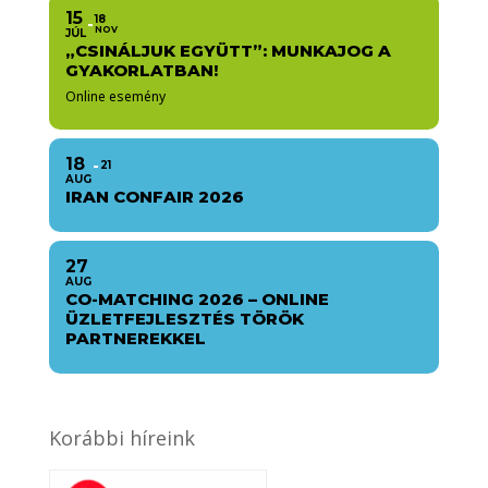
15
18
NOV
JÚL
„CSINÁLJUK EGYÜTT”: MUNKAJOG A
GYAKORLATBAN!
Online esemény
18
21
AUG
IRAN CONFAIR 2026
27
AUG
CO-MATCHING 2026 – ONLINE
ÜZLETFEJLESZTÉS TÖRÖK
PARTNEREKKEL
Korábbi híreink