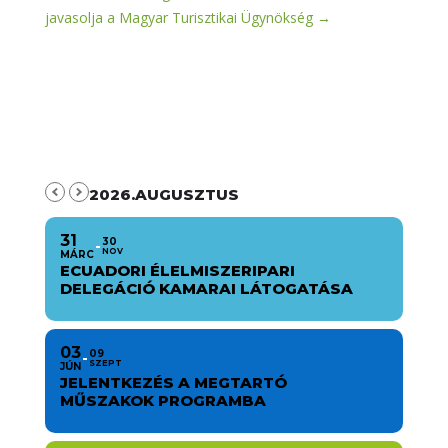
javasolja a Magyar Turisztikai Ügynökség
→
2026.AUGUSZTUS
31
30
NOV
MÁRC
ECUADORI ÉLELMISZERIPARI
DELEGÁCIÓ KAMARAI LÁTOGATÁSA
03
09
SZEPT
JÚN
JELENTKEZÉS A MEGTARTÓ
MŰSZAKOK PROGRAMBA