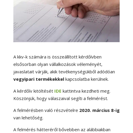
A kkv-k számára is összeállított kérdőívben
elsősorban olyan vállalkozások véleményét,
javaslatait várják, akik tevékenységükből adódóan
vegyipari termékekkel
kapcsolatba kerülnek.
A kérdőív kitöltését
IDE
kattintva kezdheti meg.
Köszönjük, hogy válaszaival segíti a felmérést.
A felmérésben való részvételre
2020. március 8-ig
van lehetőség.
A felmérés hátteréről bővebben az alábbiakban