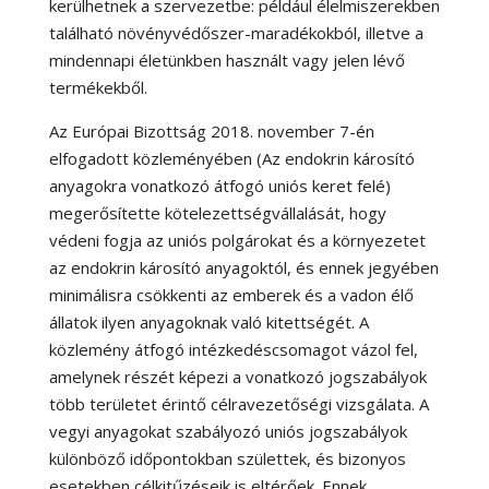
kerülhetnek a szervezetbe: például élelmiszerekben
található növényvédőszer-maradékokból, illetve a
mindennapi életünkben használt vagy jelen lévő
termékekből.
Az Európai Bizottság 2018. november 7-én
elfogadott közleményében (Az endokrin károsító
anyagokra vonatkozó átfogó uniós keret felé)
megerősítette kötelezettségvállalását, hogy
védeni fogja az uniós polgárokat és a környezetet
az endokrin károsító anyagoktól, és ennek jegyében
minimálisra csökkenti az emberek és a vadon élő
állatok ilyen anyagoknak való kitettségét. A
közlemény átfogó intézkedéscsomagot vázol fel,
amelynek részét képezi a vonatkozó jogszabályok
több területet érintő célravezetőségi vizsgálata. A
vegyi anyagokat szabályozó uniós jogszabályok
különböző időpontokban születtek, és bizonyos
esetekben célkitűzéseik is eltérőek. Ennek