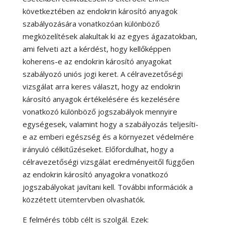
következtében az endokrin károsító anyagok
szabályozására vonatkozóan különböző
megközelítések alakultak ki az egyes ágazatokban,
ami felveti azt a kérdést, hogy kellőképpen
koherens-e az endokrin károsító anyagokat
szabályozó uniós jogi keret. A célravezetőségi
vizsgálat arra keres választ, hogy az endokrin
károsító anyagok értékelésére és kezelésére
vonatkozó különböző jogszabályok mennyire
egységesek, valamint hogy a szabályozás teljesíti-
e az emberi egészség és a környezet védelmére
irányuló célkitűzéseket. Előfordulhat, hogy a
célravezetőségi vizsgálat eredményeitől függően
az endokrin károsító anyagokra vonatkozó
jogszabályokat javítani kell. További információk a
közzétett ütemtervben olvashatók.
E felmérés több célt is szolgál. Ezek: