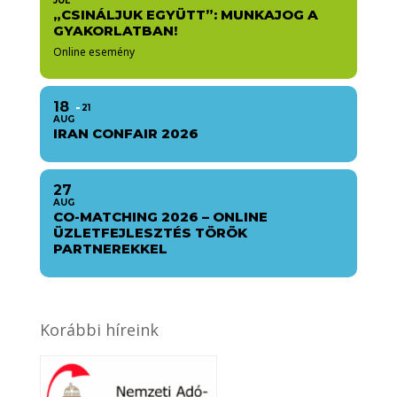
JÚL
„CSINÁLJUK EGYÜTT”: MUNKAJOG A
GYAKORLATBAN!
Online esemény
18
21
AUG
IRAN CONFAIR 2026
27
AUG
CO-MATCHING 2026 – ONLINE
ÜZLETFEJLESZTÉS TÖRÖK
PARTNEREKKEL
Korábbi híreink