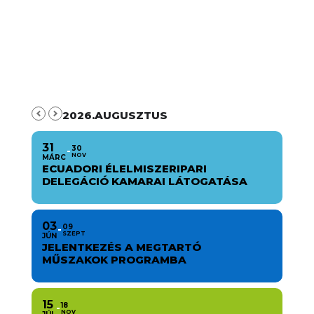
2026.AUGUSZTUS
31
30
NOV
MÁRC
ECUADORI ÉLELMISZERIPARI
DELEGÁCIÓ KAMARAI LÁTOGATÁSA
03
09
SZEPT
JÚN
JELENTKEZÉS A MEGTARTÓ
MŰSZAKOK PROGRAMBA
15
18
NOV