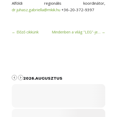
Alföldi regionális koordinátor,
dr.juhasz.gabriella@mkik.hu
+36-20-372-9397
←
Előző cikkünk
Mindenben a világ "LEG"-je…
→
2026.AUGUSZTUS