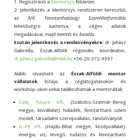
Regisztráció a
Mentorsys
felületen.
Jelentkezés a Mentorsys rendszeren keresztül,
az
A/4: Fenntarthatósági Szemléletformálás
lehetőségre kattintva, a céges adatok
megadásával, majd
mentés
és
beadás
.
Ezután jelentkezés a rendezvényekre:
dr. Juhász
Gabriella, Észak-Alföldi regionális koordinátor,
dr.juhasz.gabriella@mkik.hu
+36-20-372-9397
Alább olvasható az
Észak-Alföldi mentor
vállalatok
listája, a céglátogatásokon és
workshop-okon velük találkozhatnak a mentoráltak:
Cudy Future Kft.
(Szabolcs-Szatmár-Bereg
megye, kisvállalat): hulladék, fenntartható üzleti
modell, társadalmi szerepvállalás, tanúsítványok
IL-PE Kft
. (Hajdú-Bihar megye, középvállalat):
energia, víz, levegő, tudatos és fenntartható