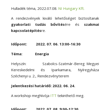
Hulladék téma, 2022.07.08:
NI Hungary Kft.
A rendezvények kiváló lehetőséget biztosítanak
gyakorlati tudás bővítés
ére és
szakmai
kapcsolatépítés
re.
Időpont: 2022. 07. 06. 13:00-16:30
Téma: Energia
Helyszín: Szabolcs-Szatmár-Bereg Megyei
Kereskedelmi és Iparkamara, Nyíregyháza
Széchenyi u. 2., Rendezvényterem
Jelentkezési határidő: 2022. 06. 24.
A workshop meghívója
ITT
tekinthető meg.
Időpont: 2022. 07. 08. 9:00-12:30