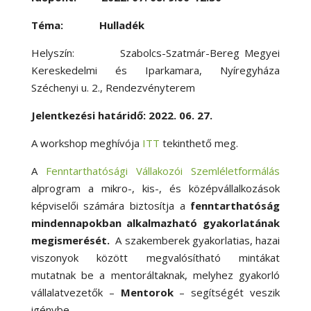
Téma: Hulladék
Helyszín: Szabolcs-Szatmár-Bereg Megyei
Kereskedelmi és Iparkamara, Nyíregyháza
Széchenyi u. 2., Rendezvényterem
Jelentkezési határidő: 2022. 06. 27.
A workshop meghívója
ITT
tekinthető meg.
A
Fenntarthatósági Vállakozói Szemléletformálás
alprogram a mikro-, kis-, és középvállalkozások
képviselői számára biztosítja a
fenntarthatóság
mindennapokban alkalmazható gyakorlatának
megismerését.
A szakemberek gyakorlatias, hazai
viszonyok között megvalósítható mintákat
mutatnak be a mentoráltaknak, melyhez gyakorló
vállalatvezetők –
Mentorok
– segítségét veszik
igénybe.