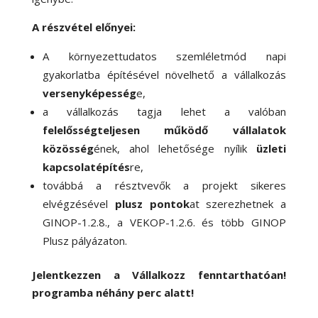
A részvétel előnyei:
A környezettudatos szemléletmód napi
gyakorlatba építésével növelhető a vállalkozás
versenyképesség
e,
a vállalkozás tagja lehet a valóban
felelősségteljesen működő vállalatok
közösség
ének, ahol lehetősége nyílik
üzleti
kapcsolatépítés
re,
továbbá a résztvevők a projekt sikeres
elvégzésével
plusz pontok
at szerezhetnek a
GINOP-1.2.8., a VEKOP-1.2.6. és több GINOP
Plusz pályázaton.
Jelentkezzen a Vállalkozz fenntarthatóan!
programba néhány perc alatt!