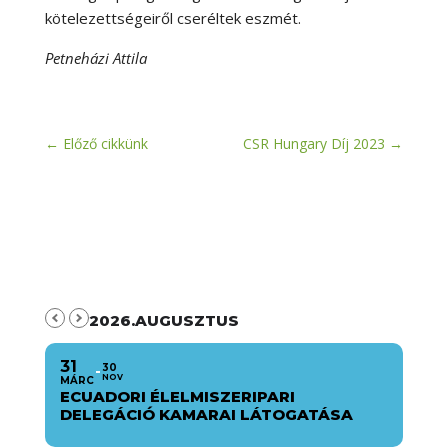
kötelezettségeiről cseréltek eszmét.
Petneházi Attila
←
Előző cikkünk
CSR Hungary Díj 2023
→
2026.AUGUSZTUS
31
30
NOV
MÁRC
ECUADORI ÉLELMISZERIPARI
DELEGÁCIÓ KAMARAI LÁTOGATÁSA