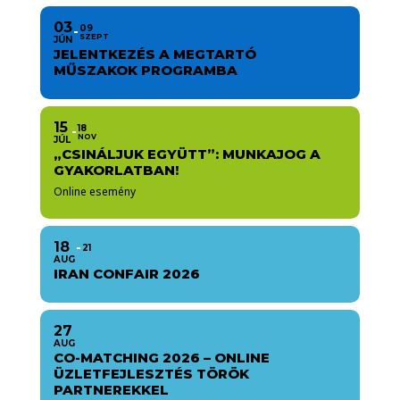
03
09
SZEPT
JÚN
JELENTKEZÉS A MEGTARTÓ
MŰSZAKOK PROGRAMBA
15
18
NOV
JÚL
„CSINÁLJUK EGYÜTT”: MUNKAJOG A
GYAKORLATBAN!
Online esemény
18
21
AUG
IRAN CONFAIR 2026
27
AUG
CO-MATCHING 2026 – ONLINE
ÜZLETFEJLESZTÉS TÖRÖK
PARTNEREKKEL