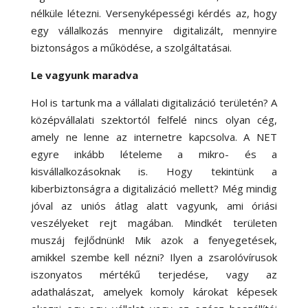
nélküle létezni. Versenyképességi kérdés az, hogy
egy vállalkozás mennyire digitalizált, mennyire
biztonságos a működése, a szolgáltatásai.
Le vagyunk maradva
Hol is tartunk ma a vállalati digitalizáció területén? A
középvállalati szektortól felfelé nincs olyan cég,
amely ne lenne az internetre kapcsolva. A NET
egyre inkább lételeme a mikro- és a
kisvállalkozásoknak is. Hogy tekintünk a
kiberbiztonságra a digitalizáció mellett? Még mindig
jóval az uniós átlag alatt vagyunk, ami óriási
veszélyeket rejt magában. Mindkét területen
muszáj fejlődnünk! Mik azok a fenyegetések,
amikkel szembe kell nézni? Ilyen a zsarolóvírusok
iszonyatos mértékű terjedése, vagy az
adathalászat, amelyek komoly károkat képesek