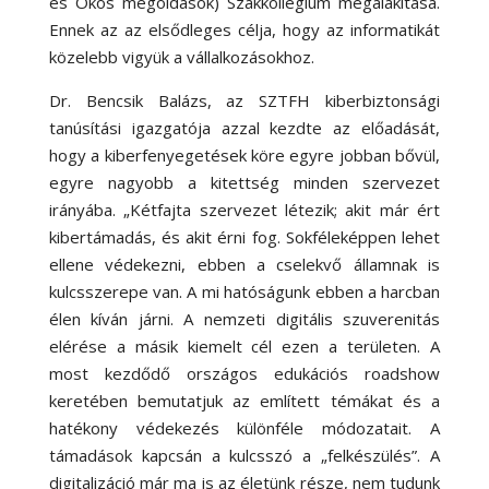
és Okos megoldások) Szakkollégium megalakítása.
Ennek az az elsődleges célja, hogy az informatikát
közelebb vigyük a vállalkozásokhoz.
Dr. Bencsik Balázs, az SZTFH kiberbiztonsági
tanúsítási igazgatója azzal kezdte az előadását,
hogy a kiberfenyegetések köre egyre jobban bővül,
egyre nagyobb a kitettség minden szervezet
irányába. „Kétfajta szervezet létezik; akit már ért
kibertámadás, és akit érni fog. Sokféleképpen lehet
ellene védekezni, ebben a cselekvő államnak is
kulcsszerepe van. A mi hatóságunk ebben a harcban
élen kíván járni. A nemzeti digitális szuverenitás
elérése a másik kiemelt cél ezen a területen. A
most kezdődő országos edukációs roadshow
keretében bemutatjuk az említett témákat és a
hatékony védekezés különféle módozatait. A
támadások kapcsán a kulcsszó a „felkészülés”. A
digitalizáció már ma is az életünk része, nem tudunk