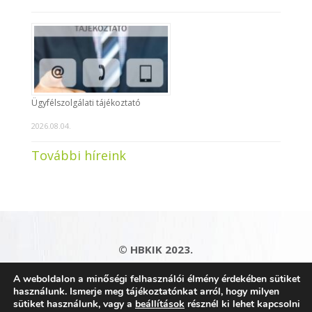
Ügyfélszolgálati tájékoztató
2026.08.04.
További híreink
© HBKIK 2023.
Adatkezelési tájékoztató
|
Impresszum
|
A weboldalon a minőségi felhasználói élmény érdekében sütiket
Kapcsolat
|
Honlaptérkép
használunk. Ismerje meg tájékoztatónkat arról, hogy milyen
sütiket használunk, vagy a
beállítások
résznél ki lehet kapcsolni