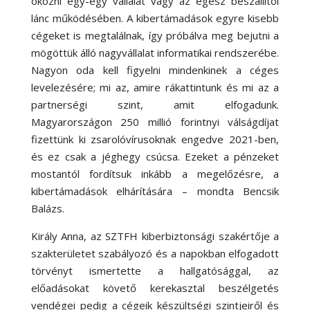
okozni egy-egy vállalat vagy az egész beszállítói
lánc működésében. A kibertámadások egyre kisebb
cégeket is megtalálnak, így próbálva meg bejutni a
mögöttük álló nagyvállalat informatikai rendszerébe.
Nagyon oda kell figyelni mindenkinek a céges
levelezésére; mi az, amire rákattintunk és mi az a
partnerségi szint, amit elfogadunk.
Magyarországon 250 millió forintnyi válságdíjat
fizettünk ki zsarolóvírusoknak engedve 2021-ben,
és ez csak a jéghegy csúcsa. Ezeket a pénzeket
mostantól fordítsuk inkább a megelőzésre, a
kibertámadások elhárítására – mondta Bencsik
Balázs.
Király Anna, az SZTFH kiberbiztonsági szakértője a
szakterületet szabályozó és a napokban elfogadott
törvényt ismertette a hallgatósággal, az
előadásokat követő kerekasztal beszélgetés
vendégei pedig a cégeik készültségi szintjeiről és