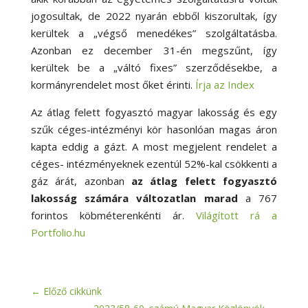
jogosultak, de 2022 nyarán ebből kiszorultak, így
kerültek a „végső menedékes” szolgáltatásba.
Azonban ez december 31-én megszűnt, így
kerültek be a „váltó fixes” szerződésekbe, a
kormányrendelet most őket érinti.
Írja az Index
Az átlag felett fogyasztó magyar lakosság és egy
szűk céges-intézményi kör hasonlóan magas áron
kapta eddig a gázt. A most megjelent rendelet a
céges- intézményeknek ezentúl 52%-kal csökkenti a
gáz árát, azonban
az átlag felett fogyasztó
lakosság számára változatlan marad
a 767
forintos köbméterenkénti ár.
Világított rá a
Portfolio.hu
←
Előző cikkünk