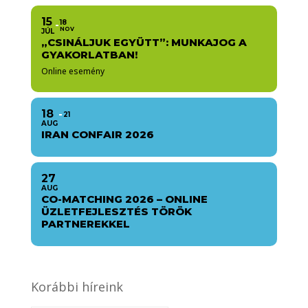
15
18
NOV
JÚL
„CSINÁLJUK EGYÜTT”: MUNKAJOG A
GYAKORLATBAN!
Online esemény
18
21
AUG
IRAN CONFAIR 2026
27
AUG
CO-MATCHING 2026 – ONLINE
ÜZLETFEJLESZTÉS TÖRÖK
PARTNEREKKEL
Korábbi híreink