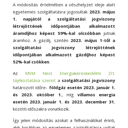
A módosítás értelmében a vészhelyzet ideje alatt
egyetemes szolgáltatásra jogosultak
2023. május
1. napjától a szolgáltatási jogviszony
létrejöttének időpontjában alkalmazott
áramdíjhoz képest 59%-kal olcsóbban
jutnak
áramhoz. A gázdíj, szintén
2023. május 1-től a
szolgáltatási jogviszony létrejöttének
időpontjában alkalmazott gázdíjhoz képest
52%-kal csökken
.
Az
MVM Next Energiakereskedelmi Zrt.
tájékoztatása szerint
a
szolgáltatási jogviszony
határozott időre-
földgáz esetén 2023. január 1.
és 2023. október 1
., míg
villamos energia
esetén 2023. január 1. és 2023. december 31.
közötti időszakra vonatkozik.
Így jelen módosítás azokat a felhasználókat érinti,
akik korábban az egyetemes szolgáltatásra voltak