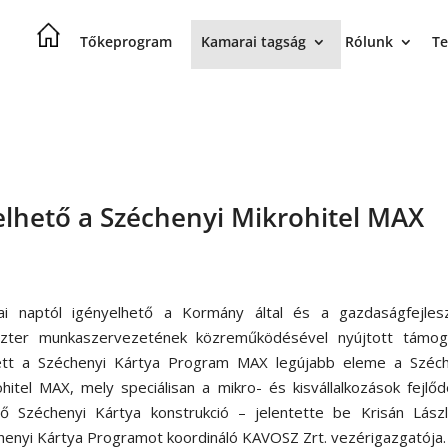
Tőkeprogram
Kamarai tagság
Rólunk
Te
elhető a Széchenyi Mikrohitel MAX
i naptól igényelhető a Kormány által és a gazdaságfejlesz
szter munkaszervezetének közreműködésével nyújtott támog
ett a Széchenyi Kártya Program MAX legújabb eleme a Széch
ohitel MAX, mely speciálisan a mikro- és kisvállalkozások fejlő
tő Széchenyi Kártya konstrukció – jelentette be Krisán Lászl
henyi Kártya Programot koordináló KAVOSZ Zrt. vezérigazgatója.