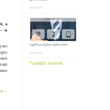
2026.08.04.
X, a
– is
Ügyfélszolgálati tájékoztató
gram
éges
2026.08.04.
ületi
További híreink
tráló
alon
ia
→