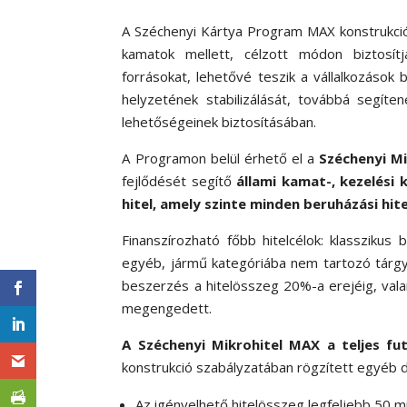
A Széchenyi Kártya Program MAX konstrukciói
kamatok mellett, célzott módon biztosítj
forrásokat, lehetővé teszik a vállalkozások b
helyzetének stabilizálását, továbbá segít
lehetőségeinek biztosításában.
A Programon belül érhető el a
Széchenyi M
fejlődését segítő
állami kamat-, kezelési 
hitel, amely szinte minden beruházási hite
Finanszírozható főbb hitelcélok: klasszikus 
egyéb, jármű kategóriába nem tartozó tárgyi
beszerzés a hitelösszeg 20%-a erejéig, valam
megengedett.
A Széchenyi Mikrohitel MAX a teljes fut
konstrukció szabályzatában rögzített egyéb dí
Az igényelhető hitelösszeg legfeljebb 50 mill