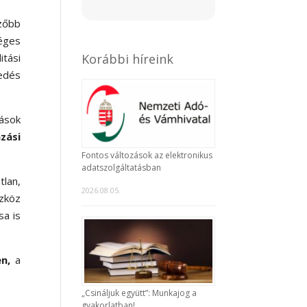
ezőbb
éges
Korábbi híreink
itási
edés
zások
zási
Fontos változások az elektronikus
adatszolgáltatásban
tlan,
2026.08.05.
szköz
sa is
en,
a
„Csináljuk együtt”: Munkajog a
gyakorlatban!