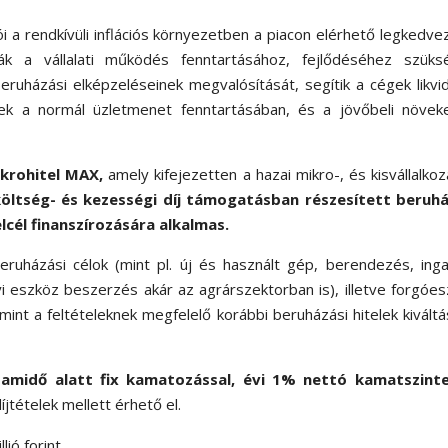
 a rendkívüli inflációs környezetben a piacon elérhető legkedv
ák a vállalati működés fenntartásához, fejlődéséhez szüks
eruházási elképzeléseinek megvalósítását, segítik a cégek likvid
enek a normál üzletmenet fenntartásában, és a jövőbeli növek
ikrohitel MAX,
amely kifejezetten a hazai mikro-, és kisvállalko
költség- és kezességi díj támogatásban részesített
beruhá
lcél finanszírozására alkalmas.
beruházási célok (mint pl. új és használt gép, berendezés, inga
 eszköz beszerzés akár az agrárszektorban is), illetve forgóe
int a feltételeknek megfelelő korábbi beruházási hitelek kiváltá
amidő alatt fix kamatozással, évi
1% nettó kamatszint
jtételek mellett érhető el.
ió forint.