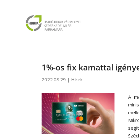
1%-os fix kamattal igény
2022.08.29
|
Hírek
A ma
mini
mell
Mikr
segí
Széc