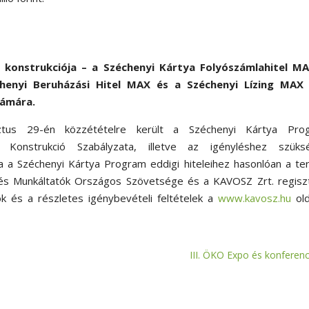
konstrukciója – a Széchenyi Kártya Folyószámlahitel MA
chenyi Beruházási Hitel MAX és a Széchenyi Lízing MAX 
zámára.
tus 29-én közzétételre került a Széchenyi Kártya Pro
el Konstrukció Szabályzata, illetve az igényléshez szüks
 a Széchenyi Kártya Program eddigi hiteleihez hasonlóan a ter
k és Munkáltatók Országos Szövetsége és a KAVOSZ Zrt. regisz
ók és a részletes igénybevételi feltételek a
www.kavosz.hu
old
III. ÖKO Expo és konferenc