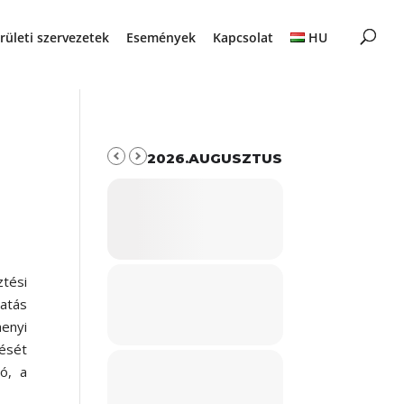
rületi szervezetek
Események
Kapcsolat
HU
2026.AUGUSZTUS
tési
atás
enyi
dését
ó, a