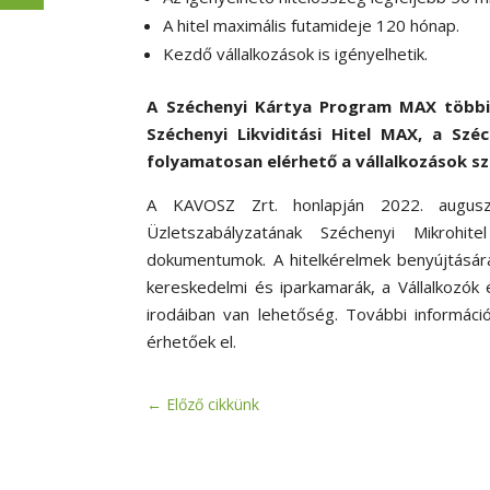
A hitel maximális futamideje 120 hónap.
Kezdő vállalkozások is igényelhetik.
A Széchenyi Kártya Program MAX többi 
Széchenyi Likviditási Hitel MAX, a Szé
folyamatosan elérhető a vállalkozások s
A KAVOSZ Zrt. honlapján 2022. augusz
Üzletszabályzatának Széchenyi Mikrohit
dokumentumok. A hitelkérelmek benyújtására
kereskedelmi és iparkamarák, a Vállalkozó
irodáiban van lehetőség. További informáci
érhetőek el.
←
Előző cikkünk