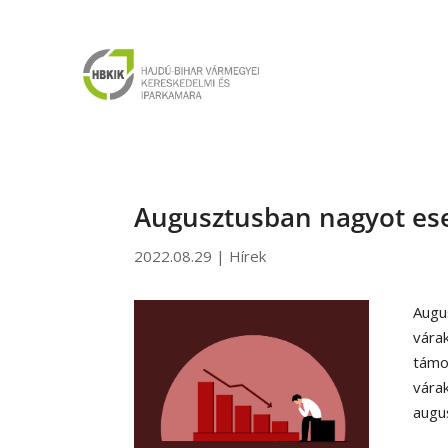
Augusztusban nagyot ese
2022.08.29
|
Hírek
Augu
vára
támo
vára
augu