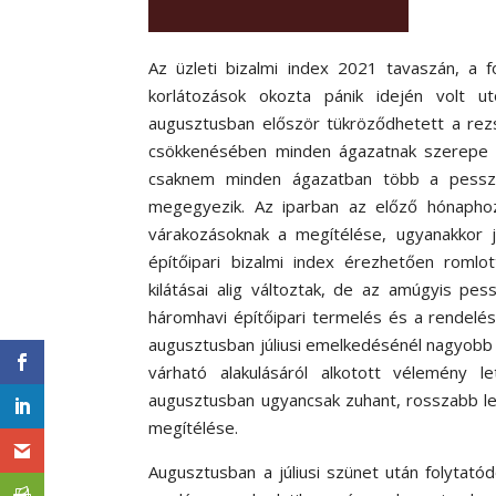
Az üzleti bizalmi index 2021 tavaszán, a 
korlátozások okozta pánik idején volt 
augusztusban először tükröződhetett a rezs
csökkenésében minden ágazatnak szerepe vo
csaknem minden ágazatban több a pesszi
megegyezik. Az iparban az előző hónaphoz
várakozásoknak a megítélése, ugyanakkor j
építőipari bizalmi index érezhetően romlo
kilátásai alig változtak, de az amúgyis p
háromhavi építőipari termelés és a rendelés
augusztusban júliusi emelkedésénél nagyobb 
várható alakulásáról alkotott vélemény le
augusztusban ugyancsak zuhant, rosszabb let
megítélése.
Augusztusban a júliusi szünet után folytatódo