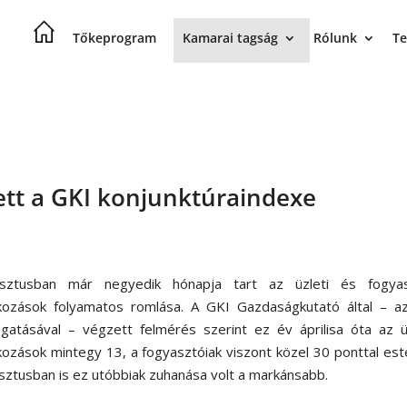
Tőkeprogram
Kamarai tagság
Rólunk
Te
tt a GKI konjunktúraindexe
sztusban már negyedik hónapja tart az üzleti és fogyas
kozások folyamatos romlása. A GKI Gazdaságkutató által – a
gatásával – végzett felmérés szerint ez év áprilisa óta az ü
kozások mintegy 13, a fogyasztóiak viszont közel 30 ponttal est
sztusban is ez utóbbiak zuhanása volt a markánsabb.