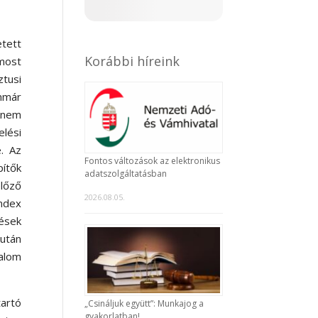
tett
Korábbi híreink
most
ztusi
Immár
knem
lési
. Az
Fontos változások az elektronikus
ítők
adatszolgáltatásban
előző
2026.08.05.
index
lések
után
galom
tartó
„Csináljuk együtt”: Munkajog a
gyakorlatban!