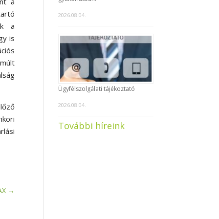
nt a
tartó
2026.08.04.
ak a
gy is
ciós
múlt
álság
Ügyfélszolgálati tájékoztató
2026.08.04.
előző
kori
További híreink
rlási
AX
→