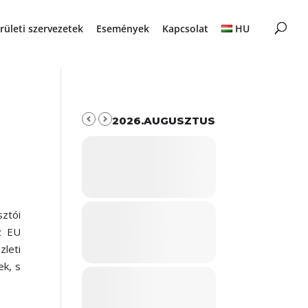
rületi szervezetek
Események
Kapcsolat
HU
2026.AUGUSZTUS
ztói
z EU
zleti
ek, s