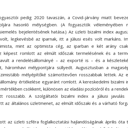
fogyasztói pedig 2020 tavaszán, a Covid-járvány miatt beveze
utoljára hasonló mélységben. (A fogyasztók véleményében 
iemelés bejelentésének hatása.) Az üzleti bizalmi index augus
lt, legkevésbé az iparnak, itt a júliusi esés volt markáns. 
mista, mint az optimista cég, az iparban e két arány csa
 képest romlott az elmúlt időszak termelésének és a terme
avult a rendelésállományé – az exporté is – és a készleteké
tt, háromhavi mélypontjára süllyedt. Augusztusban a magasép
esszimistább mélyépítőké számottevően rosszabbak lettek. Az 
állomány értékelése egyaránt romlott. A kereskedelmi bizalmi 
mértékben csökkent, különösen az eladási pozícióról és a rende
tt rosszabb. A szolgáltatói bizalmi index a júliusi javulás 
t az általános üzletmenet, az elmúlt időszaki és a várható for
tt az üzleti szféra foglalkoztatási hajlandóságának április óta 