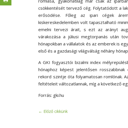
romlása, gyakorlatilag már csak az iparb
csökkentését tervező cég. Folytatódott a lak
erősödése. Főleg az ipari cégek árem
kiskereskedelemben volt tapasztalható minim
emelni tervezi árait, s ezt az arányt aug
várakozása a júliusi megtorpanás után to
hónapokban a vállalatok és az emberek is egy
első és a gazdasági világválság néhány hónap
A GKI fogyasztói bizalmi index mélyrepülés
hónaphoz képest jelentősen rosszabbnak é
rekord szintje óta folyamatosan romlónak. Az
feltételeit változatlannak, míg a következő 
Forrás: gki.hu
←
Előző cikkünk