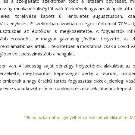
an és a szolgáltató szektorban több a létszám bővítését, mi
osság munkanélküliségtől való félelmének ugyancsak április óta 
elési törekvése kapott új lendületet augusztusban, cs
ális enyhülés. E szektorban azonban a cégek több mint 70%-a í
usztusban az építőipar is megközelítette. A fogyasztók inflá
vább erősödött. A magyar gazdaság jövőbeli helyzetét az el
re drámaibbnak látták. E tekintetben a mostaninál csak a Covid-v
jában volt pesszimistább a hangulat.
ben van. A lakosság saját pénzügyi helyzetének alakulását az 
rzékelte, megtakarítási képességét pedig a februári, minden
 emberek a nagy értékű tartós fogyasztási cikkek jelenlegi vásá
egy évre vonatkozót erősen romlónak érzékelték júliushoz képest.
1%-os fix kamattal igényelhető a Széchenyi Mikrohitel M