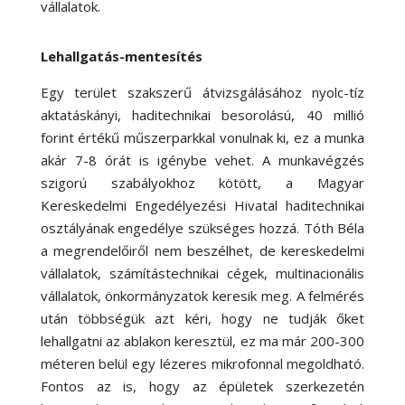
vállalatok.
Lehallgatás-mentesítés
Egy terület szakszerű átvizsgálásához nyolc-tíz
aktatáskányi, haditechnikai besorolású, 40 millió
forint értékű műszerparkkal vonulnak ki, ez a munka
akár 7-8 órát is igénybe vehet. A munkavégzés
szigorú szabályokhoz kötött, a Magyar
Kereskedelmi Engedélyezési Hivatal haditechnikai
osztályának engedélye szükséges hozzá. Tóth Béla
a megrendelőiről nem beszélhet, de kereskedelmi
vállalatok, számítástechnikai cégek, multinacionális
vállalatok, önkormányzatok keresik meg. A felmérés
után többségük azt kéri, hogy ne tudják őket
lehallgatni az ablakon keresztül, ez ma már 200-300
méteren belül egy lézeres mikrofonnal megoldható.
Fontos az is, hogy az épületek szerkezetén