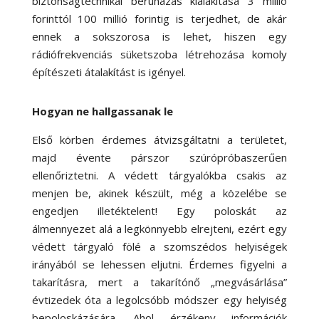
biztonságtechnikai beruházás kialakítása 3 millió
forinttól 100 millió forintig is terjedhet, de akár
ennek a sokszorosa is lehet, hiszen egy
rádiófrekvenciás süketszoba létrehozása komoly
építészeti átalakítást is igényel.
Hogyan ne hallgassanak le
Első körben érdemes átvizsgáltatni a területet,
majd évente párszor szúrópróbaszerűen
ellenőriztetni. A védett tárgyalókba csakis az
menjen be, akinek készült, még a közelébe se
engedjen illetéktelent! Egy poloskát az
álmennyezet alá a legkönnyebb elrejteni, ezért egy
védett tárgyaló fölé a szomszédos helyiségek
irányából se lehessen eljutni. Érdemes figyelni a
takarításra, mert a takarítónő „megvásárlása”
évtizedek óta a legolcsóbb módszer egy helyiség
bepoloskázására. Ahol érzékeny információk