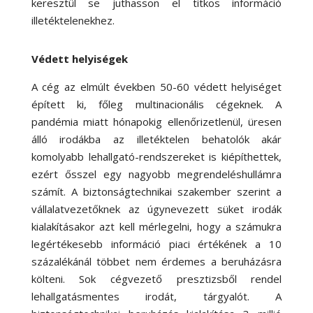
keresztül se juthasson el titkos információ
illetéktelenekhez.
Védett helyiségek
A cég az elmúlt években 50-60 védett helyiséget
épített ki, főleg multinacionális cégeknek. A
pandémia miatt hónapokig ellenőrizetlenül, üresen
álló irodákba az illetéktelen behatolók akár
komolyabb lehallgató-rendszereket is kiépíthettek,
ezért ősszel egy nagyobb megrendeléshullámra
számít. A biztonságtechnikai szakember szerint a
vállalatvezetőknek az úgynevezett süket irodák
kialakításakor azt kell mérlegelni, hogy a számukra
legértékesebb információ piaci értékének a 10
százalékánál többet nem érdemes a beruházásra
költeni. Sok cégvezető presztizsből rendel
lehallgatásmentes irodát, tárgyalót. A