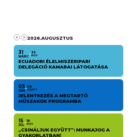
2026.AUGUSZTUS
31
30
NOV
MÁRC
ECUADORI ÉLELMISZERIPARI
DELEGÁCIÓ KAMARAI LÁTOGATÁSA
03
09
SZEPT
JÚN
JELENTKEZÉS A MEGTARTÓ
MŰSZAKOK PROGRAMBA
15
18
NOV
JÚL
„CSINÁLJUK EGYÜTT”: MUNKAJOG A
GYAKORLATBAN!