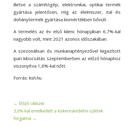
illetve a számítógép, elektronikai, optikai termék
gyártása jelentősen, míg az élelmiszer, ital és
dohánytermék gyártása kismértékben bővült.
A termelés az év első kilenc hónapjában 6,7
%-
kal
nagyobb volt, mint 2021 azonos időszakában.
A szezonálisan és munkanaptényezővel kiigazított
ipari kibocsátás szeptemberben az előző hónaphoz
viszonyítva 1,6
%-
kal nőtt.
Forrás: ksh.hu
←
Előző cikkünk
3,0%-kal emelkedett a kiskereskedelmi üzletek
forgalma
→