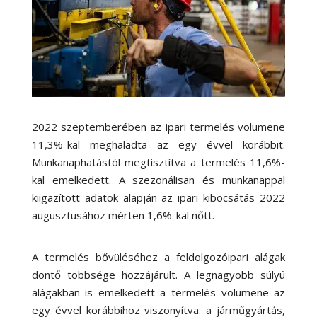
2022 szeptemberében az ipari termelés volumene
11,3%-kal meghaladta az egy évvel korábbit.
Munkanaphatástól megtisztítva a termelés 11,6%-
kal emelkedett. A szezonálisan és munkanappal
kiigazított adatok alapján az ipari kibocsátás 2022
augusztusához mérten 1,6%-kal nőtt.
A termelés bővüléséhez a feldolgozóipari alágak
döntő többsége hozzájárult. A legnagyobb súlyú
alágakban is emelkedett a termelés volumene az
egy évvel korábbihoz viszonyítva: a járműgyártás,