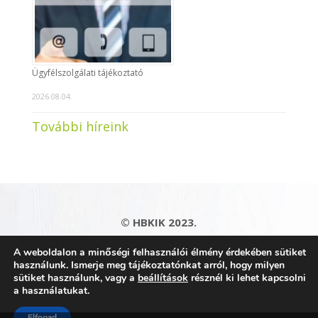
Ügyfélszolgálati tájékoztató
2026.08.04.
További híreink
© HBKIK 2023.
Adatkezelési tájékoztató
|
Impresszum
|
A weboldalon a minőségi felhasználói élmény érdekében sütiket
Kapcsolat
|
Honlaptérkép
használunk. Ismerje meg tájékoztatónkat arról, hogy milyen
sütiket használunk, vagy a
beállítások
résznél ki lehet kapcsolni
a használatukat.
Elfogad