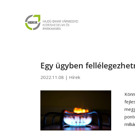
Egy ügyben fellélegezhe
2022.11.08
|
Hírek
Kön
fejl
megj
pont
milli