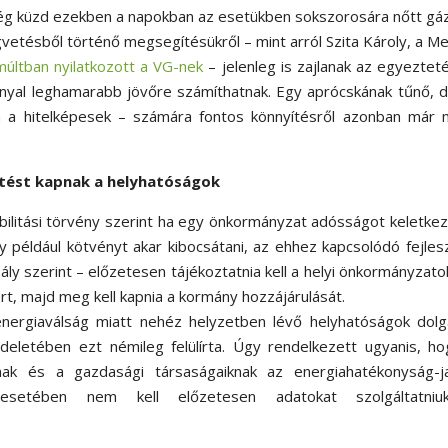
g küzd ezekben a napokban az esetükben sokszorosára nőtt gáz
gvetésből történő megsegítésükről – mint arról Szita Károly, a M
múltban nyilatkozott a VG-nek
– jelenleg is zajlanak az egyeztet
nyal leghamarabb jövőre számíthatnak. Egy aprócskának tűnő, 
n a hitelképesek – számára fontos könnyítésről azonban már 
ítést kapnak a helyhatóságok
abilitási törvény szerint ha egy önkormányzat adósságot keletke
gy például kötvényt akar kibocsátani, az ehhez kapcsolódó fejles
abály szerint – előzetesen tájékoztatnia kell a helyi önkormányzato
ert, majd meg kell kapnia a kormány hozzájárulását.
nergiaválság miatt nehéz helyzetben lévő helyhatóságok dolg
eletében ezt némileg felülírta. Úgy rendelkezett ugyanis, ho
ak és a gazdasági társaságaiknak az energiahatékonyság-ja
ik esetében nem kell előzetesen adatokat szolgáltatni