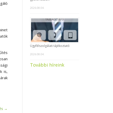
gáló
2026.08.04.
inet
tatók
Ügyfélszolgálati tájékoztató
fűtés
2026.08.04.
yosan
További híreink
ssági
k is,
zárak
és
→