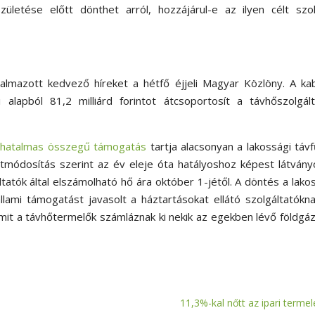
letése előtt dönthet arról, hozzájárul-e az ilyen célt szol
mazott kedvező híreket a hétfő éjjeli Magyar Közlöny. A kab
 alapból 81,2 milliárd forintot átcsoportosít a távhőszolgál
y
hatalmas összegű támogatás
tartja alacsonyan a lakossági táv
letmódosítás szerint az év eleje óta hatályoshoz képest látván
tatók által elszámolható hő ára október 1-jétől. A döntés a lako
llami támogatást javasolt a háztartásokat ellátó szolgáltatókna
amit a távhőtermelők számláznak ki nekik az egekben lévő földgá
11,3%-kal nőtt az ipari termel