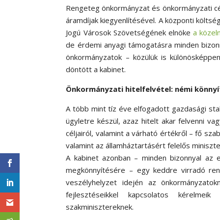
Rengeteg önkormányzat és önkormányzati cé
áramdíjak kiegyenlítésével. A központi költsé
Jogú Városok Szövetségének elnöke
a közel
de érdemi anyagi támogatásra minden bizon
önkormányzatok – közülük is különösképpe
döntött a kabinet.
Önkormányzati hitelfelvétel: némi könny
A több mint tíz éve elfogadott gazdasági st
ügyletre készül, azaz hitelt akar felvenni va
céljairól, valamint a várható értékről – fő sz
valamint az államháztartásért felelős miniszt
A kabinet azonban – minden bizonnyal az e
megkönnyítésére – egy keddre virradó rend
veszélyhelyzet idején
az önkormányzatokn
fejlesztéseikkel kapcsolatos kérelme
szakminisztereknek.