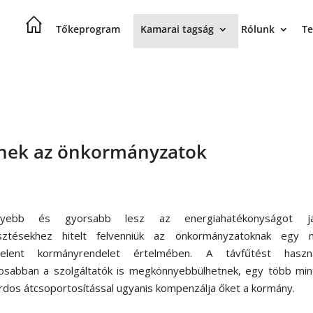
Tőkeprogram
Kamarai tagság
Rólunk
Te
tnek az önkormányzatok
nyebb és gyorsabb lesz az energiahatékonyságot ja
esztésekhez hitelt felvenniük az önkormányzatoknak egy 
elent kormányrendelet értelmében. A távfűtést haszná
osabban a szolgáltatók is megkönnyebbülhetnek, egy több min
árdos átcsoportosítással ugyanis kompenzálja őket a kormány.