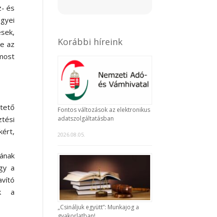
- és
egyei
ések,
Korábbi híreink
de az
most
ztető
Fontos változások az elektronikus
adatszolgáltatásban
ztési
kért,
2026.08.05.
ának
gy a
vító
uk a
„Csináljuk együtt”: Munkajog a
gyakorlatban!