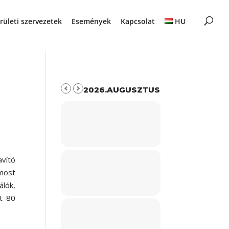
rületi szervezetek
Események
Kapcsolat
HU
2026.AUGUSZTUS
vító
most
lók,
t 80