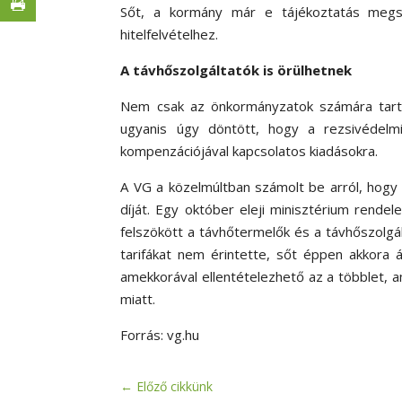
Sőt, a kormány már e tájékoztatás megszü
hitelfelvételhez.
A távhőszolgáltatók is örülhetnek
Nem csak az önkormányzatok számára tartal
ugyanis úgy döntött, hogy
a rezsivédelmi
kompenzációjával kapcsolatos kiadásokra.
A VG a közelmúltban számolt be arról, hog
díját. Egy október eleji minisztérium rende
felszökött a távhőtermelők és a távhőszolgál
tarifákat nem érintette, sőt éppen akkora á
amekkorával ellentételezhető az a többlet, 
miatt.
Forrás: vg.hu
←
Előző cikkünk