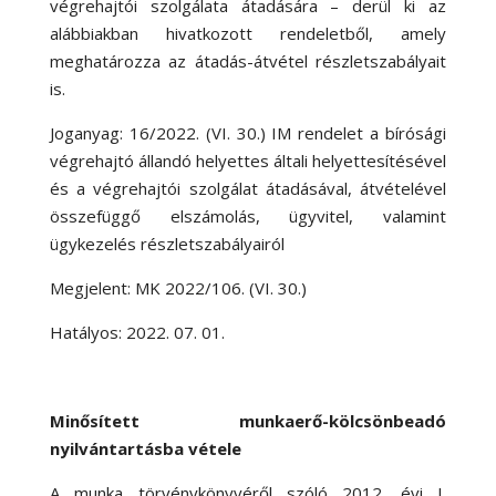
végrehajtói szolgálata átadására – derül ki az
alábbiakban hivatkozott rendeletből, amely
meghatározza az átadás-átvétel részletszabályait
is.
Joganyag: 16/2022. (VI. 30.) IM rendelet a bírósági
végrehajtó állandó helyettes általi helyettesítésével
és a végrehajtói szolgálat átadásával, átvételével
összefüggő elszámolás, ügyvitel, valamint
ügykezelés részletszabályairól
Megjelent: MK 2022/106. (VI. 30.)
Hatályos: 2022. 07. 01.
Minősített munkaerő-kölcsönbeadó
nyilvántartásba vétele
A munka törvénykönyvéről szóló 2012. évi I.