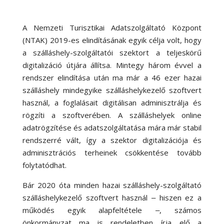
A Nemzeti Turisztikai Adatszolgáltató Központ
(NTAK) 2019-es elindításának egyik célja volt, hogy
a szálláshely-szolgáltatói szektort a teljeskörű
digitalizáció útjára állítsa. Mintegy három évvel a
rendszer elindítása után ma már a 46 ezer hazai
szálláshely mindegyike szálláshelykezelő szoftvert
használ, a foglalásait digitálisan adminisztrálja és
rögzíti a szoftverében. A szálláshelyek online
adatrögzítése és adatszolgáltatása mára már stabil
rendszerré vált, így a szektor digitalizációja és
adminisztrációs terheinek csökkentése tovább
folytatódhat.
Bár 2020 óta minden hazai szálláshely-szolgáltató
szálláshelykezelő szoftvert használ ‒ hiszen ez a
működés egyik alapfeltétele ‒, számos
önkormányzat ma is rendeletben írja elő a