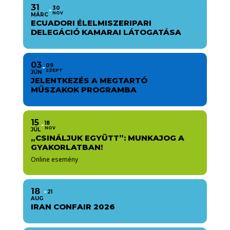
31
30
NOV
MÁRC
ECUADORI ÉLELMISZERIPARI
DELEGÁCIÓ KAMARAI LÁTOGATÁSA
03
09
SZEPT
JÚN
JELENTKEZÉS A MEGTARTÓ
MŰSZAKOK PROGRAMBA
15
18
NOV
JÚL
„CSINÁLJUK EGYÜTT”: MUNKAJOG A
GYAKORLATBAN!
Online esemény
18
21
AUG
IRAN CONFAIR 2026