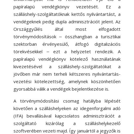
papíralapú vendégkönyv vezetését. Ez a
szálláshely-szolgáltatóknak kettős nyilvántartást, a
vendégeknek pedig dupla adminisztrációt jelent. Az
Országgyűlés által most elfogadott
törvénymódosítások ‒ összhangban a turisztikai
szektorban érvényesülő, átfogó digitalizációs
törekvésekkel ‒ ezt a helyzetet rendezik. A
papíralapú vendégkönyv kötelező használatának
kivezetésével a szálláshely-szolgáltatókat a
jövőben már nem terheli kétszeres nyilvántartás-
vezetési kötelezettség, amelynek köszönhetően
gyorsabbá válik a vendégek bejelentkezése is.
A törvénymódosítási csomag hatályba lépését
követően a szálláshelyeken az idegenforgalmi adó
(IFA) bevallásával kapcsolatos adminisztrációt a
szolgáltató kizárólag a szálláshelykezelő
szoftverében vezeti majd. Így januártól a jegyzők is