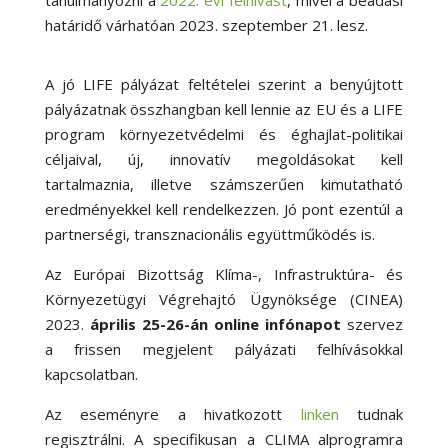
tanulmányozni a
2022. évi felhívást
, mivel a beadási
határidő várhatóan 2023. szeptember 21. lesz.
A jó LIFE pályázat feltételei szerint a benyújtott
pályázatnak összhangban kell lennie az EU és a LIFE
program környezetvédelmi és éghajlat-politikai
céljaival, új, innovatív megoldásokat kell
tartalmaznia, illetve számszerűen kimutatható
eredményekkel kell rendelkezzen. Jó pont ezentúl a
partnerségi, transznacionális együttműködés is.
Az Európai Bizottság Klíma-, Infrastruktúra- és
Környezetügyi Végrehajtó Ügynöksége (CINEA)
2023.
április 25-26-án online infónapot
szervez
a frissen megjelent pályázati felhívásokkal
kapcsolatban.
Az eseményre a hivatkozott
linken
tudnak
regisztrálni. A specifikusan a CLIMA alprogramra