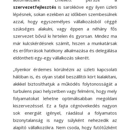
szervezetfejlesztés
is sarokköve egy ilyen üzleti
lépésnek, sokan ezekben az időkben szembesülnek
azzal, hogy egyszemélyes vállalkozásból céggé
szükséges alakulni, vagy éppen a néhány fős
szervezet bővül ki hirtelen és gyorsan. Mindez ma
már kulcskérdésnek számít, hiszen a munkatársak
és erőforrások hatékony alkalmazása és delegálása
eldöntheti egy-egy vállalkozás sikerét.
„Ilyenkor érdemes körülnézni az üzleti kapcsolati
hálóban is, és olyan stabil beszállítói kört kialakítani,
akikkel biztosíthatjuk a működés folytonosságát a
turbulens piaci helyzetben vagy felmérni, hogy mely
folyamatokat lehetne optimálisabban megoldani
kiszervezéssel. Ez a fajta cégnövekedés nagyon
sok energiát igényel, ráadásul a folyamatos
bizonytalanság is nagy súlyként nehezedik az
alapító vállalkozókra. Nem csoda, hogy futótűzként