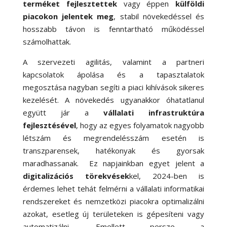
terméket fejlesztettek
vagy éppen
külföldi
piacokon jelentek meg
, stabil növekedéssel és
hosszabb távon is fenntartható működéssel
számolhattak.
A szervezeti agilitás, valamint a partneri
kapcsolatok ápolása és a tapasztalatok
megosztása nagyban segíti a piaci kihívások sikeres
kezelését. A növekedés ugyanakkor óhatatlanul
együtt jár a
vállalati infrastruktúra
fejlesztésével
, hogy az egyes folyamatok nagyobb
létszám és megrendelésszám esetén is
transzparensek, hatékonyak és gyorsak
maradhassanak. Ez napjainkban egyet jelent a
digitalizációs törekvések
kel, 2024-ben is
érdemes lehet tehát felmérni a vállalati informatikai
rendszereket és nemzetközi piacokra optimalizálni
azokat, esetleg új területeken is gépesíteni vagy
automatizálni. Emellett persze a