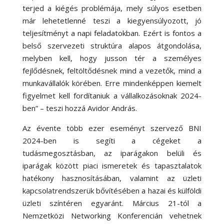
terjed a kiégés problémája, mely súlyos esetben
már lehetetlenné teszi a kiegyensúlyozott, jó
teljesítményt a napi feladatokban. Ezért is fontos a
belső szervezeti struktúra alapos átgondolása,
melyben kell, hogy jusson tér a személyes
fejlődésnek, feltöltődésnek mind a vezetők, mind a
munkavállalók körében. Erre mindenképpen kiemelt
figyelmet kell fordítaniuk a vállalkozásoknak 2024-
ben” – teszi hozzá Avidor András.
Az évente több ezer eseményt szervező BNI
2024-ben is segíti a cégeket a
tudásmegosztásban, az iparágakon belüli és
iparágak között piaci ismeretek és tapasztalatok
hatékony hasznosításában, valamint az üzleti
kapcsolatrendszerük bővítésében a hazai és külföldi
üzleti színtéren egyaránt. Március 21-tól a
Nemzetközi Networking Konferencián vehetnek