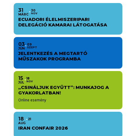
31
30
NOV
MÁRC
ECUADORI ÉLELMISZERIPARI
DELEGÁCIÓ KAMARAI LÁTOGATÁSA
03
09
SZEPT
JÚN
JELENTKEZÉS A MEGTARTÓ
MŰSZAKOK PROGRAMBA
15
18
NOV
JÚL
„CSINÁLJUK EGYÜTT”: MUNKAJOG A
GYAKORLATBAN!
Online esemény
18
21
AUG
IRAN CONFAIR 2026