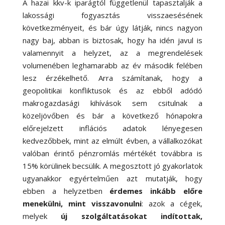
A hazai kkv-k iparágtól függetlenül tapasztalják a
lakossági fogyasztás visszaesésének
következményeit, és bár úgy látják, nincs nagyon
nagy baj, abban is biztosak, hogy ha idén javul is
valamennyit a helyzet, az a megrendelések
volumenében leghamarabb az év második felében
lesz érzékelhető. Arra számítanak, hogy a
geopolitikai konfliktusok és az ebből adódó
makrogazdasági kihívások sem csitulnak a
közeljövőben és bár a következő hónapokra
előrejelzett inflációs adatok lényegesen
kedvezőbbek, mint az elmúlt évben, a vállalkozókat
valóban érintő pénzromlás mértékét továbbra is
15% körülinek becsülik. A megosztott jó gyakorlatok
ugyanakkor egyértelműen azt mutatják, hogy
ebben a helyzetben
érdemes inkább előre
menekülni, mint visszavonulni
: azok a cégek,
melyek
új szolgáltatásokat indítottak,