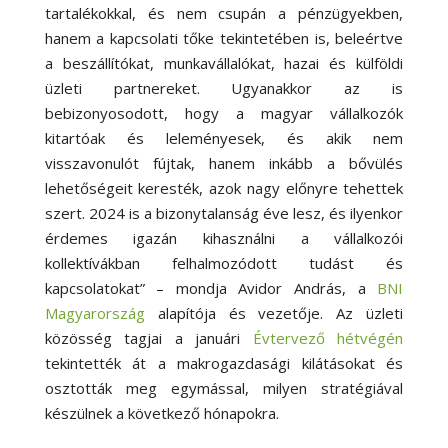
tartalékokkal, és nem csupán a pénzügyekben,
hanem a kapcsolati tőke tekintetében is, beleértve
a beszállítókat, munkavállalókat, hazai és külföldi
üzleti partnereket. Ugyanakkor az is
bebizonyosodott, hogy a magyar vállalkozók
kitartóak és leleményesek, és akik nem
visszavonulót fújtak, hanem inkább a bővülés
lehetőségeit keresték, azok nagy előnyre tehettek
szert. 2024 is a bizonytalanság éve lesz, és ilyenkor
érdemes igazán kihasználni a vállalkozói
kollektívákban felhalmozódott tudást és
kapcsolatokat” – mondja Avidor András, a
BNI
Magyarország
alapítója és vezetője. Az üzleti
közösség tagjai a januári
Évtervező hétvégén
tekintették át a makrogazdasági kilátásokat és
osztották meg egymással, milyen stratégiával
készülnek a következő hónapokra.