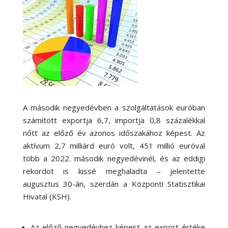
A második negyedévben a szolgáltatások euróban
számított exportja 6,7, importja 0,8 százalékkal
nőtt az előző év azonos időszakához képest. Az
aktívum 2,7 milliárd euró volt, 451 millió euróval
több a 2022. második negyedévinél, és az eddigi
rekordot is kissé meghaladta – jelentette
augusztus 30-án, szerdán a Központi Statisztikai
Hivatal (KSH).
Az előző negyedévhez képest az export értéke