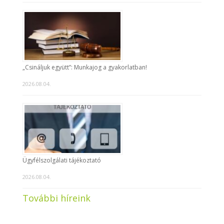
„Csináljuk együtt”: Munkajog a gyakorlatban!
2026.08.04.
Ügyfélszolgálati tájékoztató
2026.08.04.
További híreink