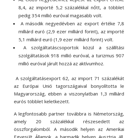
8,4, az importé 5,2 százalékkal nőtt, a többlet
pedig 354 millió euróval magasabb volt.
A második negyedévben az export értéke 7,8
milliárd euró (2,9 ezer milliárd forint), az importé
5,1 milliárd euró (1,9 ezer milliárd forint) volt.
A szolgáltatáscsoportok közül a szállítási
szolgáltatások 918 millió euróval, a turizmus 907
millió euróval járult hozzá az aktívumhoz.
A szolgáltatásexport 62, az import 71 százalékát
az Európai Unió tagországaival bonyolította le
Magyarország, ebben a viszonylatban 1,3 milliárd
eurós többlet keletkezett.
A legfontosabb partner továbbra is Németország,
amely 20 százalékkal részesedett az
összforgalomból. A második helyen az Amerikai
Egyesült Államok, a harmadik helyen Ausztria áll,