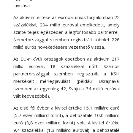
javulása.
Az aktívum értéke az európai uniós forgalomban 22
százalékkal, 234 millió euróval emelkedett, amely
szinte teljes egészében a legfontosabb partnerrel,
Németországgal szemben regisztrált többlet 226
millió eurós növekedésére vezethető vissza.
Az EU-n kívüli országok esetében az aktívum 217
millió euróval, 18 százalékkal nőtt. Számos
partnerországgal szemben regisztrált a KSH
mérsékelt mérlegjavulást (például Ukrajnával
szemben az egyenleg 42, Svájccal 34 millió euróval
vált kedvezőbbé).
Az első fél évben a kivitel értéke 15,1 milliárd euró
(5,7 ezer milliárd forint), a behozatalé 10,0 milliárd
euró (3,8 ezer milliárd forint) volt. A kivitel értéke
9,4 százalékkal (1,3 milliárd euróval), a behozatalé