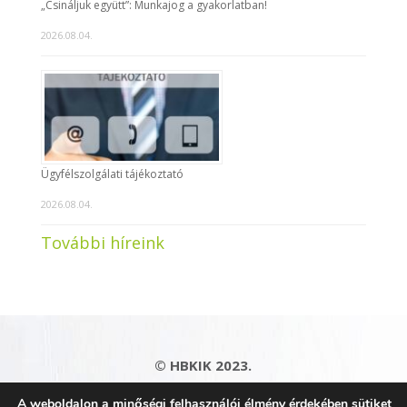
„Csináljuk együtt”: Munkajog a gyakorlatban!
2026.08.04.
Ügyfélszolgálati tájékoztató
2026.08.04.
További híreink
© HBKIK 2023.
Adatkezelési tájékoztató
|
Impresszum
|
A weboldalon a minőségi felhasználói élmény érdekében sütiket