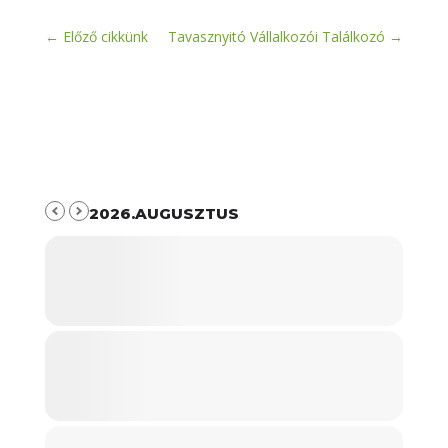
←
Előző cikkünk
Tavasznyitó Vállalkozói Találkozó
→
2026.AUGUSZTUS