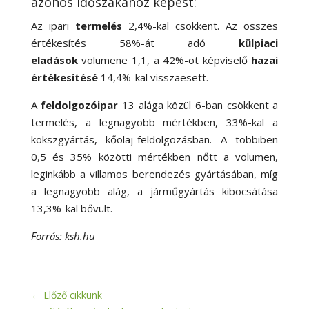
azonos időszakához képest:
Az ipari
termelés
2,4
%-
kal csökkent. Az összes
értékesítés 58
%-
át adó
külpiaci
eladások
volumene 1,1, a 42
%-
ot képviselő
hazai
értékesítésé
14,4
%-
kal visszaesett.
A
feldolgozóipar
13 alága közül 6-ban csökkent a
termelés, a legnagyobb mértékben, 33
%-
kal a
kokszgyártás, kőolaj-feldolgozásban. A többiben
0,5 és 35% közötti mértékben nőtt a volumen,
leginkább a villamos berendezés gyártásában, míg
a legnagyobb alág, a járműgyártás kibocsátása
13,3
%-
kal bővült.
Forrás: ksh.hu
←
Előző cikkünk