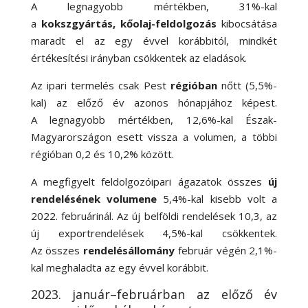
A legnagyobb mértékben, 31
%-
kal
a
kokszgyártás, kőolaj-feldolgozás
kibocsátása
maradt el az egy évvel korábbitól, mindkét
értékesítési irányban csökkentek az eladások.
Az ipari termelés csak Pest
régióban
nőtt (5,5
%-
kal) az előző év azonos hónapjához képest.
A legnagyobb mértékben, 12,6
%-
kal Észak-
Magyarországon esett vissza a volumen, a többi
régióban 0,2 és 10,2% között.
A megfigyelt feldolgozóipari ágazatok összes
új
rendelésének volumene
5,4
%-
kal kisebb volt a
2022. februárinál. Az új belföldi rendelések 10,3, az
új exportrendelések 4,5
%-
kal csökkentek.
Az összes
rendelésállomány
február végén 2,1
%-
kal meghaladta az egy évvel korábbit.
2023. január–februárban az előző év