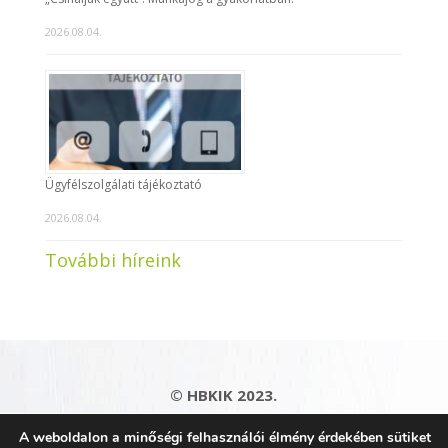
2026.08.04.
Ügyfélszolgálati tájékoztató
2026.08.04.
További híreink
© HBKIK 2023.
Adatkezelési tájékoztató
|
Impresszum
|
A weboldalon a minőségi felhasználói élmény érdekében sütiket
Kapcsolat
|
Honlaptérkép