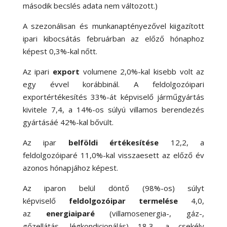
második becslés adata nem változott.)
A szezonálisan és munkanaptényezővel kiigazított
ipari kibocsátás februárban az előző hónaphoz
képest 0,3
%-
kal nőtt.
Az ipari
export
volumene 2,0
%-
kal kisebb volt az
egy évvel korábbinál. A feldolgozóipari
exportértékesítés 33
%-
át képviselő járműgyártás
kivitele 7,4, a 14
%-
os súlyú villamos berendezés
gyártásáé 42
%-
kal bővült.
Az ipar
belföldi értékesítése
12,2, a
feldolgozóiparé 11,0
%-
kal visszaesett az előző év
azonos hónapjához képest.
Az iparon belül döntő (98
%-
os) súlyt
képviselő
feldolgozóipar termelése
4,0,
az
energiaiparé
(villamosenergia-, gáz-,
gőzellátás, légkondicionálás) 18,3, a csekély