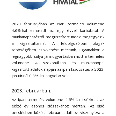
2023 februárjában az ipari termelés volumene
4,6%-kal elmaradt az egy évvel korábbitól. A
munkanaphatástól megtisztított index megegyezik
a kiigazítatlannal. A feldolgozóipari alágak
többségében csökkenést mértünk, ugyanakkor a
legnagyobb súlyú járműgyártásban nőtt a termelés
volumene. A szezonálisan és munkanappal
kiigazított adatok alapján az ipari kibocsátás a 2023.
januárinál 0,3%-kal nagyobb volt.
2023. februárban:
Az ipari termelés volumene 4,6
%-
kal csökkent az
előző év azonos időszakához mérten. (Az első
becslésben közölt februári adathoz viszonyítva a