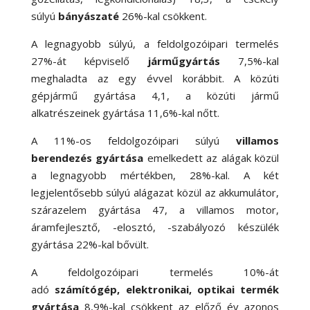
súlyú
bányászaté
26
%-
kal csökkent.
A legnagyobb súlyú, a feldolgozóipari termelés
27
%-
át képviselő
járműgyártás
7,5
%-
kal
meghaladta az egy évvel korábbit. A közúti
gépjármű gyártása 4,1, a közúti jármű
alkatrészeinek gyártása 11,6
%-
kal nőtt.
A 11
%-
os feldolgozóipari súlyú
villamos
berendezés gyártása
emelkedett az alágak közül
a legnagyobb mértékben, 28
%-
kal. A két
legjelentősebb súlyú alágazat közül az akkumulátor,
szárazelem gyártása 47, a villamos motor,
áramfejlesztő, -elosztó, -szabályozó készülék
gyártása 22
%-
kal bővült.
A feldolgozóipari termelés 10
%-
át
adó
számítógép, elektronikai, optikai termék
gyártása
8,9
%-
kal csökkent az előző év azonos