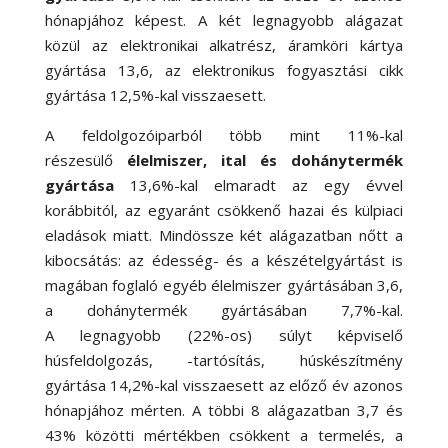
hónapjához képest. A két legnagyobb alágazat
közül az elektronikai alkatrész, áramköri kártya
gyártása 13,6, az elektronikus fogyasztási cikk
gyártása 12,5
%-
kal visszaesett.
A feldolgozóiparból több mint 11
%-
kal
részesülő
élelmiszer, ital és dohánytermék
gyártása
13,6
%-
kal elmaradt az egy évvel
korábbitól, az egyaránt csökkenő hazai és külpiaci
eladások miatt. Mindössze két alágazatban nőtt a
kibocsátás: az édesség- és a készételgyártást is
magában foglaló egyéb élelmiszer gyártásában 3,6,
a dohánytermék gyártásában 7,7
%-
kal.
A legnagyobb (22
%-
os) súlyt képviselő
húsfeldolgozás, -tartósítás, húskészítmény
gyártása 14,2
%-
kal visszaesett az előző év azonos
hónapjához mérten. A többi 8 alágazatban 3,7 és
43% közötti mértékben csökkent a termelés, a