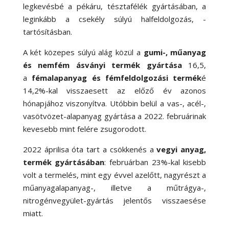
legkevésbé a pékáru, tésztafélék gyártásában, a
leginkább a csekély súlyú halfeldolgozás, -
tartósításban.
A két közepes súlyú alág közül a
gumi-, műanyag
és nemfém ásványi termék gyártása
16,5,
a
fémalapanyag és fémfeldolgozási termék
é
14,2
%-
kal visszaesett az előző év azonos
hónapjához viszonyítva. Utóbbin belül a vas-, acél-,
vasötvözet-alapanyag gyártása a 2022. februárinak
kevesebb mint felére zsugorodott.
2022 áprilisa óta tart a csökkenés a
vegyi anyag,
termék gyártásában
: februárban 23
%-
kal kisebb
volt a termelés, mint egy évvel azelőtt, nagyrészt a
műanyagalapanyag-, illetve a műtrágya-,
nitrogénvegyület-gyártás jelentős visszaesése
miatt.