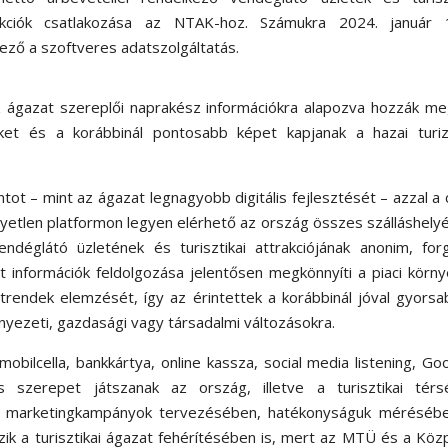
akciók csatlakozása az NTAK-hoz. Számukra 2024. január 1
ező a szoftveres adatszolgáltatás.
az ágazat szereplői naprakész információkra alapozva hozzák m
seket és a korábbinál pontosabb képet kapjanak a hazai turi
ot – mint az ágazat legnagyobb digitális fejlesztését – azzal a c
gyetlen platformon legyen elérhető az ország összes szálláshely
endéglátó üzletének és turisztikai attrakciójának anonim, for
t információk feldolgozása jelentősen megkönnyíti a piaci körn
ó trendek elemzését, így az érintettek a korábbinál jóval gyors
rnyezeti, gazdasági vagy társadalmi változásokra.
bilcella, bankkártya, online kassza, social media listening, Go
 szerepet játszanak az ország, illetve a turisztikai térs
i marketingkampányok tervezésében, hatékonyságuk mérésébe
ik a turisztikai ágazat fehérítésében is, mert az MTÜ és a Köz