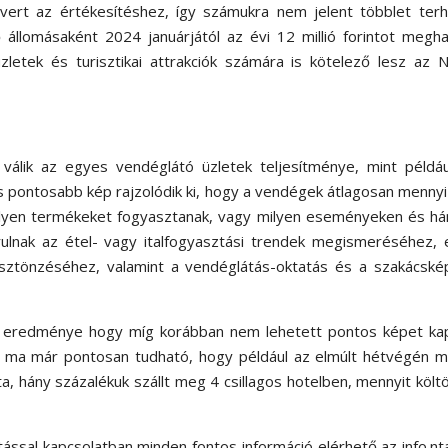
vert az értékesítéshez, így számukra nem jelent többlet terh
 állomásaként 2024 januárjától az évi 12 millió forintot megh
zletek és turisztikai attrakciók számára is kötelező lesz az
álik az egyes vendéglátó üzletek teljesítménye, mint példáu
is pontosabb kép rajzolódik ki, hogy a vendégek átlagosan mennyi
milyen termékeket fogyasztanak, vagy milyen eseményeken és h
ulnak az étel- vagy italfogyasztási trendek megismeréséhez, 
sztönzéséhez, valamint a vendéglátás-oktatás és a szakácské
ő eredménye hogy míg korábban nem lehetett pontos képet kap
ől, ma már pontosan tudható, hogy például az elmúlt hétvégén m
a, hány százalékuk szállt meg 4 csillagos hotelben, mennyit költ
tással kapcsolatban minden fontos információ elérhető az info.nt