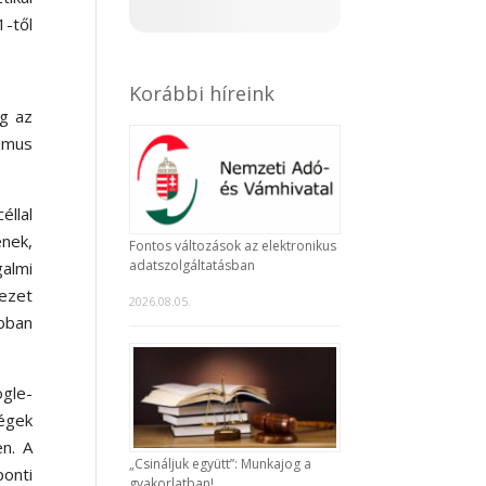
-től
Korábbi híreink
eg az
zmus
éllal
ének,
Fontos változások az elektronikus
adatszolgáltatásban
galmi
yezet
2026.08.05.
abban
ogle-
égek
n. A
„Csináljuk együtt”: Munkajog a
ponti
gyakorlatban!