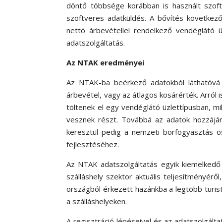
döntő többsége korábban is használt szoft
szoftveres adatküldés. A bővítés következő
nettó árbevétellel rendelkező vendéglátó ü
adatszolgáltatás.
Az NTAK eredményei
Az NTAK-ba beérkező adatokból láthatóvá v
árbevétel, vagy az átlagos kosárérték. Arról 
töltenek el egy vendéglátó üzlettípusban, 
vesznek részt. Továbbá az adatok hozzájár
keresztül pedig a nemzeti borfogyasztás ö
fejlesztéséhez.
Az NTAK adatszolgáltatás egyik kiemelked
szálláshely szektor aktuális teljesítményér
országból érkezett hazánkba a legtöbb turist
a szálláshelyeken.
A regisztráció lépéseivel és az adatszolgálta