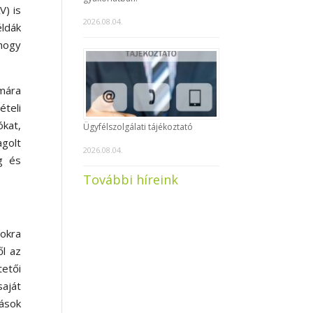
V) is
2026.08.04.
ldák
 hogy
mára
ételi
ókat,
Ügyfélszolgálati tájékoztató
golt
2026.08.04.
g és
További híreink
okra
ől az
tetői
saját
zások