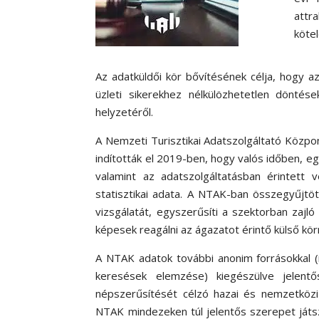
attr
kötel
Az adatküldői kör bővítésének célja, hogy 
üzleti sikerekhez nélkülözhetetlen dönté
helyzetéről.
A Nemzeti Turisztikai Adatszolgáltató Központ
indították el 2019-ben, hogy valós időben, e
valamint az adatszolgáltatásban érintett v
statisztikai adata. A NTAK-ban összegyűjtöt
vizsgálatát, egyszerűsíti a szektorban zajl
képesek reagálni az ágazatot érintő külső kö
A NTAK adatok további anonim forrásokkal (mo
keresések elemzése) kiegészülve jelentős
népszerűsítését célzó hazai és nemzetköz
NTAK mindezeken túl jelentős szerepet játsz