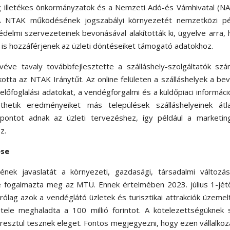
ileg illetékes önkormányzatok és a Nemzeti Adó-és Vámhivatal (NA
A NTAK működésének jogszabályi környezetét nemzetközi pé
védelmi szervezeteinek bevonásával alakították ki, ügyelve arra,
k is hozzáférjenek az üzleti döntéseiket támogató adatokhoz.
ve tavaly továbbfejlesztette a szálláshely-szolgáltatók szá
otta az NTAK Iránytűt. Az online felületen a szálláshelyek a bev
előfoglalási adatokat, a vendégforgalmi és a küldőpiaci informáci
hetik eredményeiket más települések szálláshelyeinek átla
mpontot adnak az üzleti tervezéshez, így például a marketin
z.
ése
ének javaslatát a környezeti, gazdasági, társadalmi változás
ve fogalmazta meg az MTÜ. Ennek értelmében 2023. július 1-jét
rólag azok a vendéglátó üzletek és turisztikai attrakciók üzemel
tele meghaladta a 100 millió forintot. A kötelezettségüknek 
resztül tesznek eleget. Fontos megjegyezni, hogy ezen vállalko