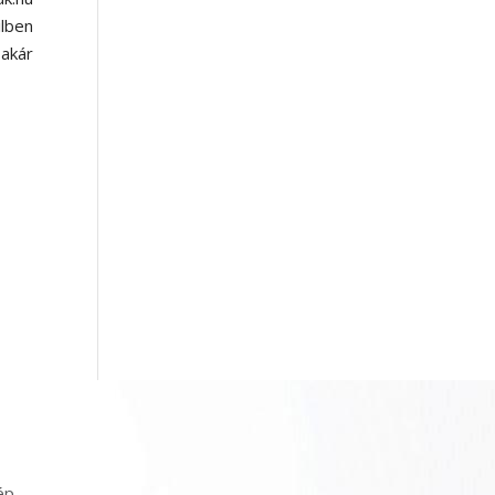
lben
akár
ép