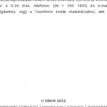
ulhat a 0-24 órás, telefonon (06 1 550 1855) és e-mai
zolgálathoz, vagy a Tourinform irodák munkatársaihoz, akik 
© HBKIK 2023.
datkezelési tájékoztató
|
Impresszum
|
Kapcsolat
|
Honlaptérk