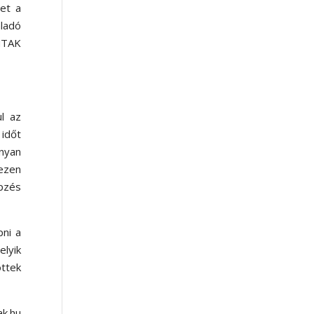
et a
aladó
 NTAK
l az
 időt
ányan
ezen
pzés
ni a
elyik
öttek
ak.hu