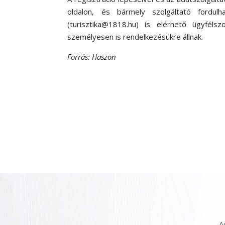
oldalon, és bármely szolgáltató ford
(turisztika@1818.hu) is elérhető ügyféls
személyesen is rendelkezésükre állnak.
Forrás: Haszon
A