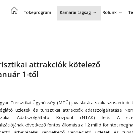
Tőkeprogram
Kamarai tagság
Rólunk
Te
isztikai attrakciók kötelező
anuár 1-től
gyar Turisztikai Ügynökség (MTÜ) javaslatára szakaszosan indult
églátó üzletek és turisztikai attrakciók adatszolgáltatása Ne
isztikai Adatszolgáltató Központ (NTAK) felé. A sze
alizációjának következő fontos állomása a 12 millió forintot megh
nettó árbevétellel rendelkező vendéglátó üzletek és turiszt