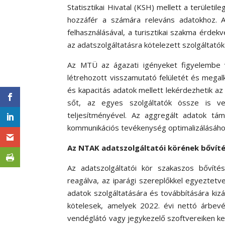
Statisztikai Hivatal (KSH) mellett a terület
hozzáfér a számára releváns adatokhoz. 
felhasználásával, a turisztikai szakma érdek
az adatszolgáltatásra kötelezett szolgáltató
Az MTÜ az ágazati igényeket figyelembe vé
létrehozott visszamutató felületét és megalk
és kapacitás adatok mellett lekérdezhetik az 
sőt, az egyes szolgáltatók össze is vet
teljesítményével. Az aggregált adatok tá
kommunikációs tevékenység optimalizálásáho
Az NTAK adatszolgáltatói körének bővít
Az adatszolgáltatói kör szakaszos bővítés
reagálva, az iparági szereplőkkel egyeztet
adatok szolgáltatására és továbbítására kizá
kötelesek, amelyek 2022. évi nettó árbevé
vendéglátó vagy jegykezelő szoftvereiken ke