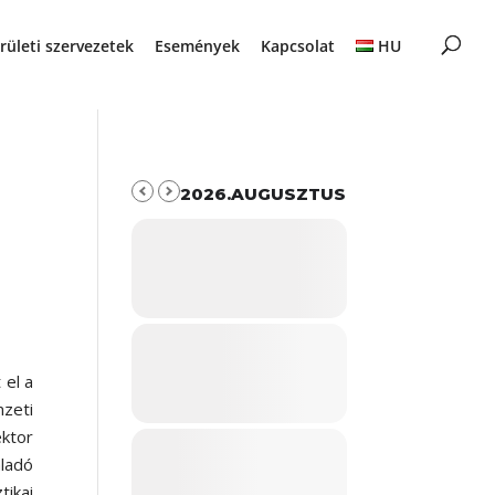
rületi szervezetek
Események
Kapcsolat
HU
2026.AUGUSZTUS
 el a
mzeti
ktor
aladó
ikai