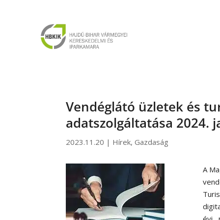
Vendéglátó üzletek és tur
adatszolgáltatása 2024. j
2023.11.20
|
Hírek
,
Gazdaság
A Ma
vend
Tur
digit
évi 