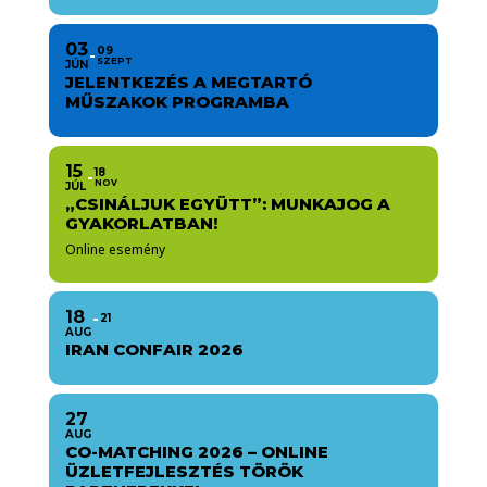
03
09
SZEPT
JÚN
JELENTKEZÉS A MEGTARTÓ
MŰSZAKOK PROGRAMBA
15
18
NOV
JÚL
„CSINÁLJUK EGYÜTT”: MUNKAJOG A
GYAKORLATBAN!
Online esemény
18
21
AUG
IRAN CONFAIR 2026
27
AUG
CO-MATCHING 2026 – ONLINE
ÜZLETFEJLESZTÉS TÖRÖK