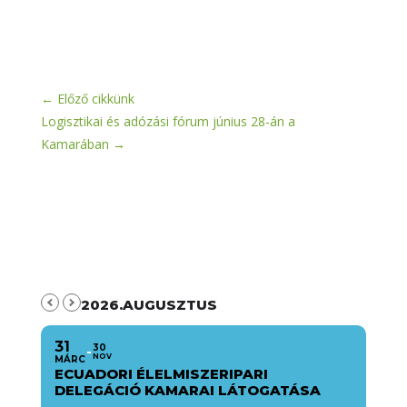
←
Előző cikkünk
Logisztikai és adózási fórum június 28-án a
Kamarában
→
2026.AUGUSZTUS
31
30
NOV
MÁRC
ECUADORI ÉLELMISZERIPARI
DELEGÁCIÓ KAMARAI LÁTOGATÁSA