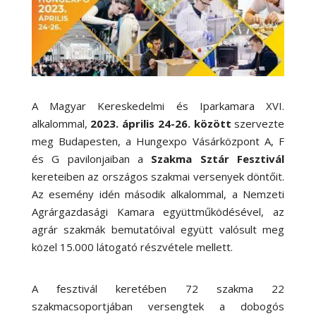
A Magyar Kereskedelmi és Iparkamara XVI.
alkalommal,
2023. április 24-26. között
szervezte
meg Budapesten, a Hungexpo Vásárközpont A, F
és G pavilonjaiban a
Szakma Sztár Fesztivál
kereteiben az országos szakmai versenyek döntőit.
Az esemény idén második alkalommal, a Nemzeti
Agrárgazdasági Kamara együttműködésével, az
agrár szakmák bemutatóival együtt valósult meg
közel 15.000 látogató részvétele mellett.
A fesztivál keretében 72 szakma 22
szakmacsoportjában versengtek a dobogós