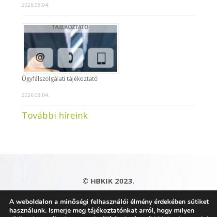
2026.08.04.
Ügyfélszolgálati tájékoztató
2026.08.04.
További híreink
© HBKIK 2023.
Adatkezelési tájékoztató
|
Impresszum
|
A weboldalon a minőségi felhasználói élmény érdekében sütiket
Kapcsolat
|
Honlaptérkép
használunk. Ismerje meg tájékoztatónkat arról, hogy milyen