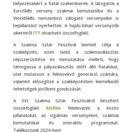
helyezésekért a fiatal szakemberek. A látogatók a
EuroSkills verseny szakmai bemutatóiba és a
WorldSkills nemzetközi válogató versenyeibe is
bepillantást nyerhettek.
A hajdú-bihari versenyzők
sikereiről
ITT
olvasható összefoglaló.
A Szakma Sztár Fesztivál kiemelt célja a
szakképzés, ezen belül a szakmaválasztás
népszerűsítése és bemutatása mellett, hogy
támogassa a pályaválasztás előtt álló fiatalokat,
utat mutasson a felnövekvő generáció számára,
valamint elősegítse a szakképzésben kiemelkedő
tehetségek jövőbeni gondozását.
A XVI. Szakma Sztár Fesztiválról készített
összefoglaló
kisfilm
feleleveníti a közös
pillanatokat, az izgalmas versenyeket, szakmai
bemutatókat és interaktív programokat.
Találkozzunk 2024-ben!