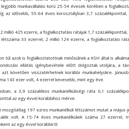
A legjobb munkavállalási korú 25-54 évesek körében a foglalkozt
míg az idősebb, 55-64 éves korosztályban 3,7 százalékponttal,
2 millió 425 ezerre, a foglalkoztatási rátájuk 1,7 százalékponttal,
 létszáma 33 ezerrel, 2 millió 124 ezerre, a foglalkoztatási rát
n túl azok is foglalkoztatottnak minősülnek a KSH által is alkalm
ndozási ellátás igénybevétele előtt dolgoztak utoljára, a táv
s azt követően visszatérhetnek korábbi munkahelyükre. Június
áma 143 ezer volt, 4 ezerrel kevesebb, mint egy éve.
usban, a 3,9 százalékos munkanélküliségi ráta 0,1 százalékpo
onttal az egy évvel korábbihoz mérve.
i mozgóátlag 197 ezres munkanélküli létszámot mutat a május-jú
ázalék volt. A 15-74 éves munkanélküliek száma 27 ezerrel, m
kkent az egy évvel korábbiról.