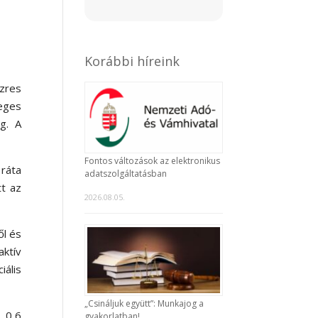
Korábbi híreink
zres
eges
g. A
Fontos változások az elektronikus
 ráta
adatszolgáltatásban
tt az
2026.08.05.
ől és
aktív
ális
„Csináljuk együtt”: Munkajog a
k 0,6
gyakorlatban!