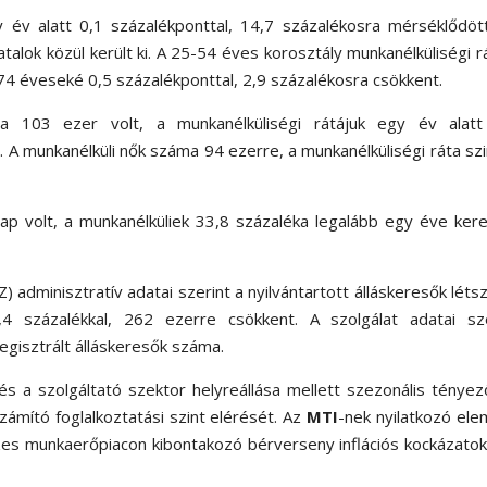
 év alatt 0,1 százalékponttal, 14,7 százalékosra mérséklődöt
alok közül került ki. A 25-54 éves korosztály munkanélküliségi r
-74 éveseké 0,5 százalékponttal, 2,9 százalékosra csökkent.
a 103 ezer volt, a munkanélküliségi rátájuk egy év alatt
. A munkanélküli nők száma 94 ezerre, a munkanélküliségi ráta sz
p volt, a munkanélküliek 33,8 százaléka legalább egy éve ker
) adminisztratív adatai szerint a nyilvántartott álláskeresők lét
4 százalékkal, 262 ezerre csökkent. A szolgálat adatai sze
egisztrált álláskeresők száma.
és a szolgáltató szektor helyreállása mellett szezonális tényez
zámító foglalkoztatási szint elérését. Az
MTI
-nek nyilatkozó el
zes munkaerőpiacon kibontakozó bérverseny inflációs kockázatok