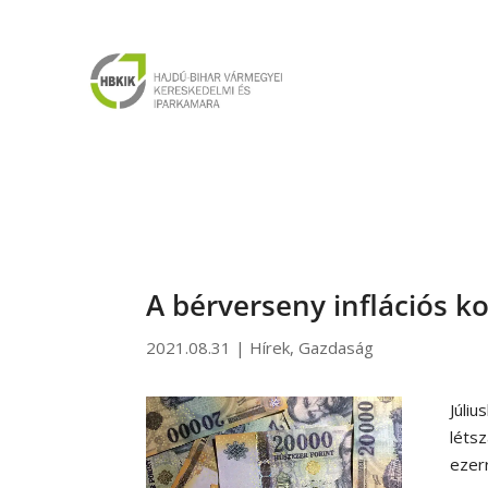
A bérverseny inflációs ko
2021.08.31
|
Hírek
,
Gazdaság
Júliu
léts
ezerr