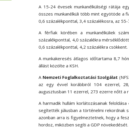
A 15-24 évesek munkanélküliségi rátája egy
összes munkanélküli több mint egyötöde a fiat
0,6 százalékponttal, 3,4 százalékosra, az 55
A férfiak körében a munkanélküliek szám
százalékponttal, 4,0 százalékra mérséklődött
0,6 százalékponttal, 4,2 százalékra csökkent.
A munkakeresés átlagos időtartama 8,7 hóna
állást közölte a KSH.
A
Nemzeti Foglalkoztatási Szolgálat
(NFSZ
az egy évvel korábbiról 104 ezerrel, 28,
augusztusban 11 ezerrel, 273 ezerre nőtt a r
A harmadik hullám korlátozásainak feloldása 
segítették júliusban a történelmi rekordnak s
azonban arra is figyelmeztetnek, hogy a fes
hordoz, miközben segíti a GDP növekedését.