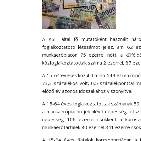
A KSH által fő mutatóként használt háro
foglalkoztatotti létszámot jelez, ami 62 
munkaerőpiacon 75 ezerrel nőtt, a külföld
közfoglalkoztatottak száma 2 ezerrel, 87 ez
A 15-64 évesek közül 4 millió 549 ezren minős
73,3 százalékos volt, 0,5 százalékponttal m
előző év azonos időszakához viszonyítva.
A 15-64 éves foglalkoztatottak számának 59
a munkaerőpiacon jelenlévő népesség létszá
népesség 106 ezerrel csökkent a korosztá
munkaerőtartalék 80 ezerrel 341 ezerre csök
A 15-24 éves fiatalok korcsoportjában a f