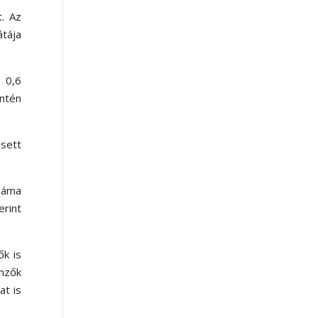
t. Az
átája
 0,6
intén
esett
száma
rint
ők is
emzők
at is