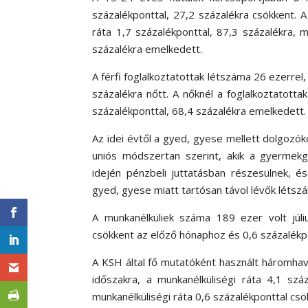
százalékponttal, 27,2 százalékra csökkent. 
ráta 1,7 százalékponttal, 87,3 százalékra, 
százalékra emelkedett.
A férfi foglalkoztatottak létszáma 26 ezerrel, 
százalékra nőtt. A nőknél a foglalkoztatottak
százalékponttal, 68,4 százalékra emelkedett.
Az idei évtől a gyed, gyese mellett dolgozóko
uniós módszertan szerint, akik a gyermekgo
idején pénzbeli juttatásban részesülnek, é
gyed, gyese miatt tartósan távol lévők létsz
A munkanélküliek száma 189 ezer volt júli
csökkent az előző hónaphoz és 0,6 százalékp
A KSH által fő mutatóként használt háromhav
időszakra, a munkanélküliségi ráta 4,1 sz
munkanélküliségi ráta 0,6 százalékponttal csö