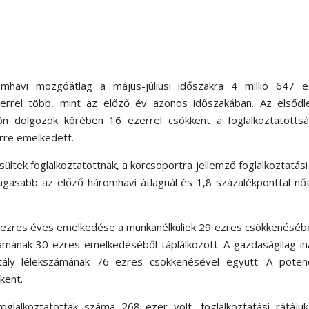
mhavi mozgóátlag a május-júliusi időszakra 4 millió 647 e
ezerrel több, mint az előző év azonos időszakában. Az elsődl
ön dolgozók körében 16 ezerrel csökkent a foglalkoztatottsá
erre emelkedett.
ültek foglalkoztatottnak, a korcsoportra jellemző foglalkoztatási
agasabb az előző háromhavi átlagnál és 1,8 százalékponttal nő
 ezres éves emelkedése a munkanélküliek 29 ezres csökkenéséb
mának 30 ezres emelkedéséből táplálkozott. A gazdaságilag in
ly lélekszámának 76 ezres csökkenésével együtt. A potenci
kent.
oglalkoztatottak száma 268 ezer volt, foglalkoztatási rátáju