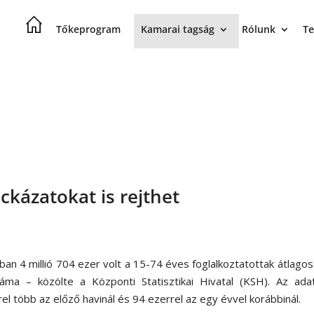
Tőkeprogram
Kamarai tagság
Rólunk
Te
ckázatokat is rejthet
sban 4 millió 704 ezer volt a 15-74 éves foglalkoztatottak átlagos
záma – közölte a Központi Statisztikai Hivatal (KSH). Az ada
el több az előző havinál és 94 ezerrel az egy évvel korábbinál.