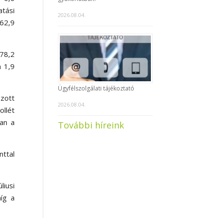
atási
2026.08.04.
 62,9
 78,2
a 1,9
Ügyfélszolgálati tájékoztató
azott
2026.08.04.
ollét
ban a
További híreink
nttal
liusi
íg a