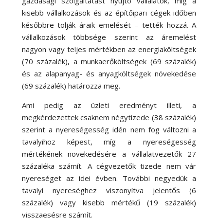
gazdasági szolgáltatást nyújtó vállalatok, míg a
kisebb vállalkozások és az építőipari cégek időben
későbbre tolják áraik emelését – tették hozzá. A
vállalkozások többsége szerint az áremelést
nagyon vagy teljes mértékben az energiaköltségek
(70 százalék), a munkaerőköltségek (69 százalék)
és az alapanyag- és anyagköltségek növekedése
(69 százalék) határozza meg.
Ami pedig az üzleti eredményt illeti, a
megkérdezettek csaknem négytizede (38 százalék)
szerint a nyereségesség idén nem fog változni a
tavalyihoz képest, míg a nyereségesség
mértékének növekedésére a vállalatvezetők 27
százaléka számít. A cégvezetők tizede nem vár
nyereséget az idei évben. További negyedük a
tavalyi nyereséghez viszonyítva jelentős (6
százalék) vagy kisebb mértékű (19 százalék)
visszaesésre számít.