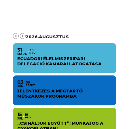
2026.AUGUSZTUS
31
30
NOV
MÁRC
ECUADORI ÉLELMISZERIPARI
DELEGÁCIÓ KAMARAI LÁTOGATÁSA
03
09
SZEPT
JÚN
JELENTKEZÉS A MEGTARTÓ
MŰSZAKOK PROGRAMBA
15
18
NOV
JÚL
„CSINÁLJUK EGYÜTT”: MUNKAJOG A
GYAKORLATBAN!