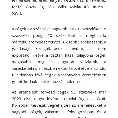
felmérésének eredményeit kedden az MTI-vel az
MKIK Gazdaság- és Vállalkozáskutató Intézet
(GVI).
A cégek 12 százaléka nagyobb, 16-20 százalékos, 5
százaléka pedig 20 százalékot is meghaladó
mértékű áremelést tervez. A kisebb vállalkozások, a
gazdasági szolgáltatásokat nyújtó, a nem
exportáló, illetve a tisztán hazai tulajdonú cégek
magasabb, míg a nagyobb vállalatok, a
kereskedelmi, a részben exportáló, illetve a külföldi
tulajdonban lévő cégek alacsonyabb áremelésben
gondolkodnak – tette hozzá a jelentés.
Az áremelést tervező cégek 93 százaléka már
2023 első negyedévében emelni fogja az árait.
Korábban tervezik végrehajtani az áremelésüket a
nagyobb cégek, valamint a feldolgozóipari és a