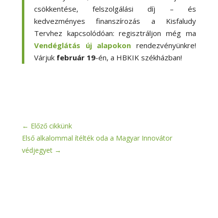
csökkentése, felszolgálási díj – és
kedvezményes finanszírozás a Kisfaludy
Tervhez kapcsolódóan: regisztráljon még ma
Vendéglátás új alapokon
rendezvényünkre!
Várjuk
február 19
-én, a HBKIK székházban!
←
Előző cikkünk
Első alkalommal ítélték oda a Magyar Innovátor
védjegyet
→