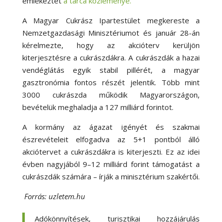
emlékeztet
a tárca közleménye.
A Magyar Cukrász Ipartestület megkereste a
Nemzetgazdasági Minisztériumot és január 28-án
kérelmezte, hogy az akcióterv kerüljön
kiterjesztésre a cukrászdákra. A cukrászdák a hazai
vendéglátás egyik stabil pillérét, a magyar
gasztronómia fontos részét jelentik. Több mint
3000 cukrászda működik Magyarországon,
bevételük meghaladja a 127 milliárd forintot.
A kormány az ágazat igényét és szakmai
észrevételeit elfogadva az 5+1 pontból álló
akciótervet a cukrászdákra is kiterjeszti. Ez az idei
évben nagyjából 9–12 milliárd forint támogatást a
cukrászdák számára – írják a minisztérium szakértői.
Forrás: uzletem.hu
Adókönnyítések, turisztikai hozzájárulás