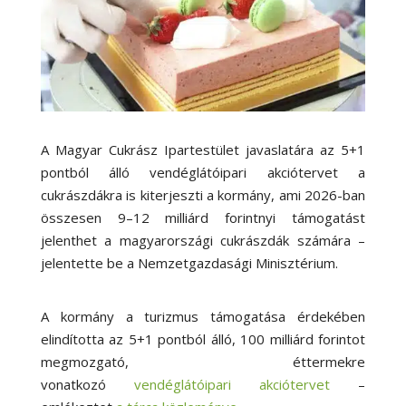
A Magyar Cukrász Ipartestület javaslatára az 5+1
pontból álló vendéglátóipari akciótervet a
cukrászdákra is kiterjeszti a kormány, ami 2026-ban
összesen 9–12 milliárd forintnyi támogatást
jelenthet a magyarországi cukrászdák számára –
jelentette be a Nemzetgazdasági Minisztérium.
A kormány a turizmus támogatása érdekében
elindította az 5+1 pontból álló, 100 milliárd forintot
megmozgató, éttermekre
vonatkozó
vendéglátóipari akciótervet
–