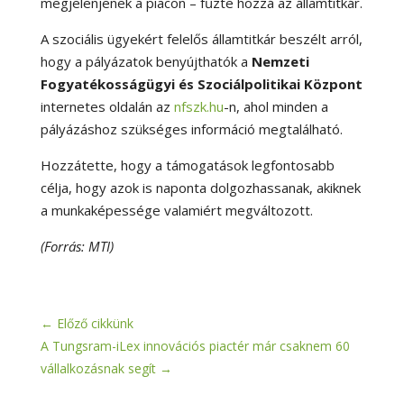
megjelenjenek a piacon – fűzte hozzá az államtitkár.
A szociális ügyekért felelős államtitkár beszélt arról,
hogy a pályázatok benyújthatók a
Nemzeti
Fogyatékosságügyi és Szociálpolitikai Központ
internetes oldalán az
nfszk.hu
-n, ahol minden a
pályázáshoz szükséges információ megtalálható.
Hozzátette, hogy a támogatások legfontosabb
célja, hogy azok is naponta dolgozhassanak, akiknek
a munkaképessége valamiért megváltozott.
(Forrás: MTI)
←
Előző cikkünk
A Tungsram-iLex innovációs piactér már csaknem 60
vállalkozásnak segít
→