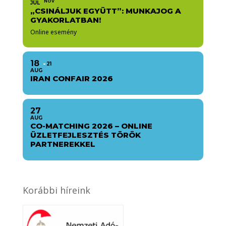
NOV
JÚL
„CSINÁLJUK EGYÜTT”: MUNKAJOG A
GYAKORLATBAN!
Online esemény
18
21
AUG
IRAN CONFAIR 2026
27
AUG
CO-MATCHING 2026 – ONLINE
ÜZLETFEJLESZTÉS TÖRÖK
PARTNEREKKEL
Korábbi híreink