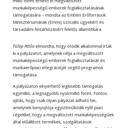
millió forint érhető el megváltozott
munkaképességű emberek foglalkoztatásának
támogatására – mondta az Emberi Erőforrások
Minisztériumának (Emmi) szociális ügyekért és
társadalmi felzárkózásért felelős államtitkára.
Fülöp Attila
elmondta, hogy ötödik alkalommal írták
ki a pályázatot, amelynek célja a megváltozott
munkaképességű emberek foglalkoztatását és
munkaerőpiaci integrációját segítő programok
támogatása.
A pályázaton elnyerhető legkisebb támogatás
egymillió, a legnagyobb nyolcmillió forint. Fontos
újítás, hogy csak olyan pályázat adható be,
amelynek benyújtója együttműködik nyílt piaci
cégekkel, hogy a megváltozott munkaképességűek
által előállított termékek, szolgáltatások