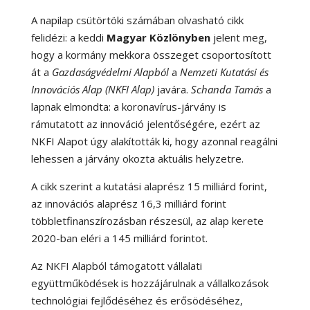
A napilap csütörtöki számában olvasható cikk
felidézi: a keddi
Magyar Közlönyben
jelent meg,
hogy a kormány mekkora összeget csoportosított
át a
Gazdaságvédelmi Alapból
a
Nemzeti Kutatási és
Innovációs Alap (NKFI Alap)
javára.
Schanda Tamás
a
lapnak elmondta: a koronavírus-járvány is
rámutatott az innováció jelentőségére, ezért az
NKFI Alapot úgy alakították ki, hogy azonnal reagálni
lehessen a járvány okozta aktuális helyzetre.
A cikk szerint a kutatási alaprész 15 milliárd forint,
az innovációs alaprész 16,3 milliárd forint
többletfinanszírozásban részesül, az alap kerete
2020-ban eléri a 145 milliárd forintot.
Az NKFI Alapból támogatott vállalati
együttműködések is hozzájárulnak a vállalkozások
technológiai fejlődéséhez és erősödéséhez,