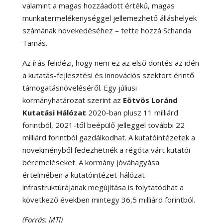
valamint a magas hozzáadott értékű, magas
munkatermelékenységgel jellemezhető álláshelyek
számának növekedéséhez – tette hozzá Schanda
Tamás.
Az írás felidézi, hogy nem ez az első döntés az idén
a kutatás-fejlesztési és innovációs szektort érintő
támogatásnöveléséről. Egy júliusi
kormányhatározat szerint az
Eötvös Loránd
Kutatási Hálózat
2020-ban plusz 11 milliárd
forintból, 2021-től beépülő jelleggel további 22
milliárd forintból gazdálkodhat. A kutatóintézetek a
növekményből fedezhetnék a régóta várt kutatói
béremeléseket. A kormány jóváhagyása
értelmében a kutatóintézet-hálózat
infrastruktúrájának megújítása is folytatódhat a
következő években mintegy 36,5 milliárd forintból.
(Forrás: MTI)