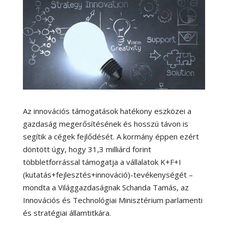
Az innovációs támogatások hatékony eszközei a
gazdaság megerősítésének és hosszú távon is
segítik a cégek fejlődését. A kormány éppen ezért
döntött úgy, hogy 31,3 milliárd forint
többletforrással támogatja a vállalatok K+F+I
(kutatás+fejlesztés+innováció)-tevékenységét –
mondta a Világgazdaságnak Schanda Tamás, az
Innovációs és Technológiai Minisztérium parlamenti
és stratégiai államtitkára.