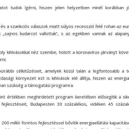
tot tudok ígérni, hiszen jelen helyzetben minél korábban j
 és a szankciós válaszok miatt súlyos recesszió felé rohan az eu
k „sajnos kudarcot vallottak”, s az egekben vannak az alapan
ly kihívásokkal néz szembe, holott a koronavírus-járványt köv
rni.
orábbi célkitűzéseit, amelyek közül talán a legfontosabb a t
dasági környezet ezt is kihívások elé állítja, hiszen az energi
 van szükség a támogatási programra.
rint értékben meghirdetett program keretében elősegítik a sik
i fejlesztéseit, Budapesten 30 százalékos, vidéken 45 százal
0 millió forintos fejlesztéssel bővítik energiaellátási kapacitás