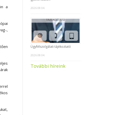
ön a
2026.08.04.
rópai
yag-,
etően
Ügyfélszolgálati tájékoztató
2026.08.04.
eljes
További híreink
aárak
errel
ékos
ukat,