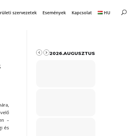
rületi szervezetek
Események
Kapcsolat
HU
2026.AUGUSZTUS
s
mára,
övelő
en –
gi és