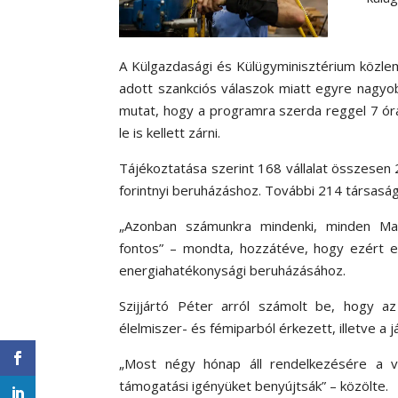
A Külgazdasági és Külügyminisztérium közlem
adott szankciós válaszok miatt egyre nagyob
mutat, hogy a programra szerda reggel 7 óra
le is kellett zárni.
Tájékoztatása szerint 168 vállalat összesen 2
forintnyi beruházáshoz. További 214 társaság
„Azonban számunkra mindenki, minden Ma
fontos” – mondta, hozzátéve, hogy ezért e
energiahatékonysági beruházásához.
Szijjártó Péter arról számolt be, hogy a
élelmiszer- és fémiparból érkezett, illetve a
„Most négy hónap áll rendelkezésére a vá
támogatási igényüket benyújtsák” – közölte.