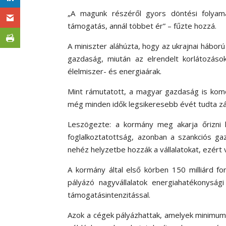
„A magunk részéről gyors döntési folyama
támogatás, annál többet ér” – fűzte hozzá.
A miniszter aláhúzta, hogy az ukrajnai háború
gazdaság, miután az elrendelt korlátozáso
élelmiszer- és energiaárak.
Mint rámutatott, a magyar gazdaság is komo
még minden idők legsikeresebb évét tudta zá
Leszögezte: a kormány meg akarja őrizni k
foglalkoztatottság, azonban a szankciós gaz
nehéz helyzetbe hozzák a vállalatokat, ezért
A kormány által első körben 150 milliárd fo
pályázó nagyvállalatok energiahatékonyság
támogatásintenzitással.
Azok a cégek pályázhattak, amelyek minimum 20