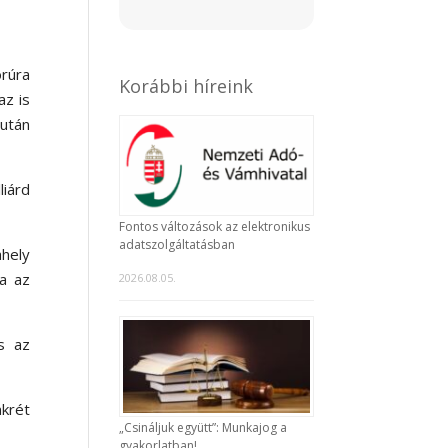
orúra
Korábbi híreink
az is
 után
liárd
.
Fontos változások az elektronikus
adatszolgáltatásban
hely
a az
2026.08.05.
s az
krét
„Csináljuk együtt”: Munkajog a
gyakorlatban!