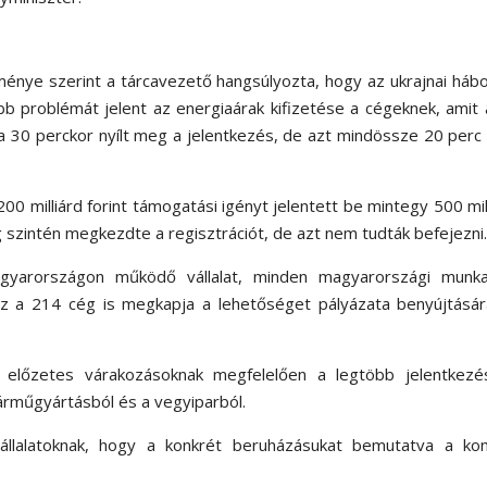
énye szerint a tárcavezető hangsúlyozta, hogy az ukrajnai háb
b problémát jelent az energiaárak kifizetése a cégeknek, amit 
 30 perckor nyílt meg a jelentkezés, de azt mindössze 20 perc
00 milliárd forint támogatási igényt jelentett be mintegy 500 mil
 szintén megkezdte a regisztrációt, de azt nem tudták befejezni
gyarországon működő vállalat, minden magyarországi munka
z a 214 cég is megkapja a lehetőséget pályázata benyújtásár
z előzetes várakozásoknak megfelelően a legtöbb jelentkezé
 járműgyártásból és a vegyiparból.
llalatoknak, hogy a konkrét beruházásukat bemutatva a kon