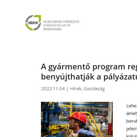
A gyármentő program regi
benyújthatják a pályázat
2022.11.04
|
Hírek
,
Gazdaság
Lehe
amel
beru
jele
külüg