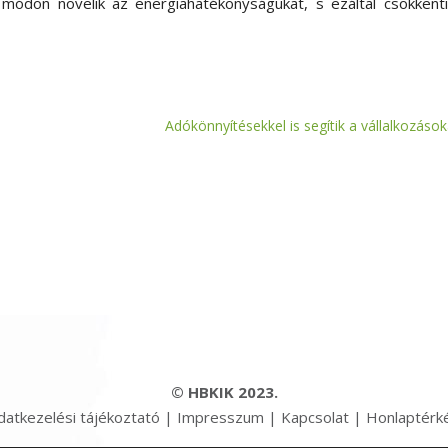
módon növelik az energiahatékonyságukat, s ezáltal csökkenti
Adókönnyítésekkel is segítik a vállalkozások
© HBKIK 2023.
datkezelési tájékoztató
|
Impresszum
|
Kapcsolat
|
Honlaptérk