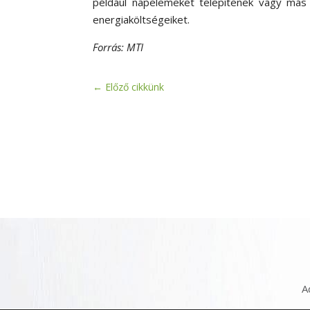
például napelemeket telepítenek vagy más 
energiaköltségeiket.
Forrás: MTI
←
Előző cikkünk
A