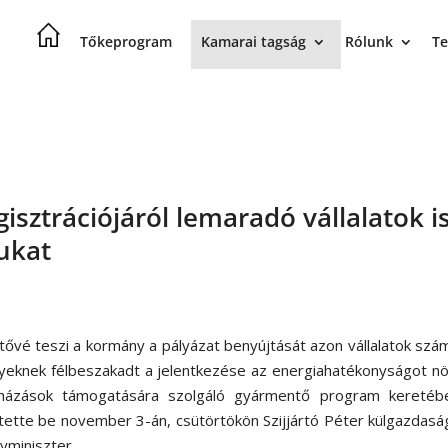
Tőkeprogram
Kamarai tagság
Rólunk
Te
sztrációjáról lemaradó vállalatok i
ukat
tővé teszi a kormány a pályázat benyújtását azon vállalatok szá
yeknek félbeszakadt a jelentkezése az energiahatékonyságot n
házások támogatására szolgáló gyármentő program keretéb
ntette be november 3-án, csütörtökön Szijjártó Péter külgazdasá
yminiszter.