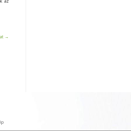
k az
at
→
ép