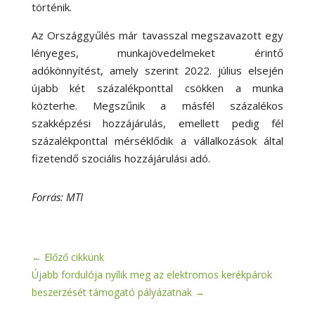
történik.
Az Országgyűlés már tavasszal megszavazott egy
lényeges, munkajövedelmeket érintő
adókönnyítést, amely szerint 2022. július elsején
újabb két százalékponttal csökken a munka
közterhe. Megszűnik a másfél százalékos
szakképzési hozzájárulás, emellett pedig fél
százalékponttal mérséklődik a vállalkozások által
fizetendő szociális hozzájárulási adó.
Forrás: MTI
←
Előző cikkünk
Újabb fordulója nyílik meg az elektromos kerékpárok
beszerzését támogató pályázatnak
→