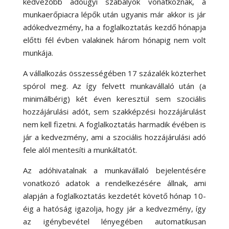
kedvezőbb adóügyi szabályok vonatkoznak, a
munkaerőpiacra lépők után ugyanis már akkor is jár
adókedvezmény, ha a foglalkoztatás kezdő hónapja
előtti fél évben valakinek három hónapig nem volt
munkája.
A vállalkozás összességében 17 százalék közterhet
spórol meg. Az így felvett munkavállaló után (a
minimálbérig) két éven keresztül sem szociális
hozzájárulási adót, sem szakképzési hozzájárulást
nem kell fizetni. A foglalkoztatás harmadik évében is
jár a kedvezmény, ami a szociális hozzájárulási adó
fele alól mentesíti a munkáltatót.
Az adóhivatalnak a munkavállaló bejelentésére
vonatkozó adatok a rendelkezésére állnak, ami
alapján a foglalkoztatás kezdetét követő hónap 10-
éig a hatóság igazolja, hogy jár a kedvezmény, így
az igénybevétel lényegében automatikusan