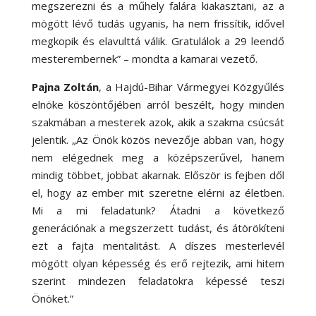
megszerezni és a műhely falára kiakasztani, az a
mögött lévő tudás ugyanis, ha nem frissítik, idővel
megkopik és elavulttá válik. Gratulálok a 29 leendő
mesterembernek” – mondta a kamarai vezető.
Pajna Zoltán
, a Hajdú-Bihar Vármegyei Közgyűlés
elnöke köszöntőjében arról beszélt, hogy minden
szakmában a mesterek azok, akik a szakma csúcsát
jelentik. „Az Önök közös nevezője abban van, hogy
nem elégednek meg a középszerűvel, hanem
mindig többet, jobbat akarnak. Először is fejben dől
el, hogy az ember mit szeretne elérni az életben.
Mi a mi feladatunk? Átadni a következő
generációnak a megszerzett tudást, és átörökíteni
ezt a fajta mentalitást. A díszes mesterlevél
mögött olyan képesség és erő rejtezik, ami hitem
szerint mindezen feladatokra képessé teszi
Önöket.”