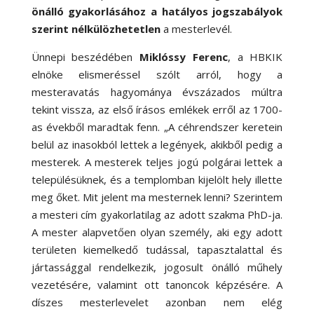
önálló gyakorlásához a hatályos jogszabályok
szerint nélkülözhetetlen
a mesterlevél.
Ünnepi beszédében
Miklóssy Ferenc
, a HBKIK
elnöke elismeréssel szólt arról, hogy a
mesteravatás hagyománya évszázados múltra
tekint vissza, az első írásos emlékek erről az 1700-
as évekből maradtak fenn. „A céhrendszer keretein
belül az inasokból lettek a legények, akikből pedig a
mesterek. A mesterek teljes jogú polgárai lettek a
településüknek, és a templomban kijelölt hely illette
meg őket. Mit jelent ma mesternek lenni? Szerintem
a mesteri cím gyakorlatilag az adott szakma PhD-ja.
A mester alapvetően olyan személy, aki egy adott
területen kiemelkedő tudással, tapasztalattal és
jártassággal rendelkezik, jogosult önálló műhely
vezetésére, valamint ott tanoncok képzésére. A
díszes mesterlevelet azonban nem elég