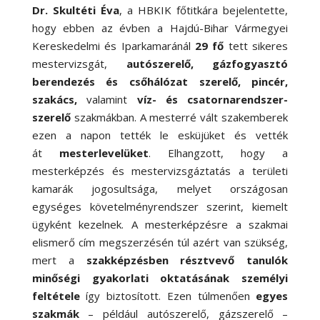
Dr. Skultéti Éva
, a HBKIK főtitkára bejelentette,
hogy ebben az évben a Hajdú-Bihar Vármegyei
Kereskedelmi és Iparkamaránál
29 fő
tett sikeres
mestervizsgát,
autószerelő, gázfogyasztó
berendezés és csőhálózat szerelő, pincér,
szakács,
valamint
víz- és csatornarendszer-
szerelő
szakmákban. A mesterré vált szakemberek
ezen a napon tették le esküjüket és vették
át
mesterlevelüket
. Elhangzott, hogy a
mesterképzés és mestervizsgáztatás a területi
kamarák jogosultsága, melyet országosan
egységes követelményrendszer szerint, kiemelt
ügyként kezelnek. A mesterképzésre a szakmai
elismerő cím megszerzésén túl azért van szükség,
mert a
szakképzésben résztvevő tanulók
minőségi gyakorlati oktatásának személyi
feltétele
így biztosított. Ezen túlmenően
egyes
szakmák
– például autószerelő, gázszerelő –