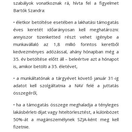
szabályok vonatkoznak rá, hívta fel a figyelmet
Bartók Szandra:
•
életkor betöltése esetében a lakhatási támogatás
éves keretét időarányosan kell meghatározni:
annyiszor tizenketted részt vehet igénybe a
munkavállaló az 1,8 millió forintos keretből
kedvezményes adózással, ahány hónapban még a
35. év betöltése előtt áll – beleértve azt a hónapot
is, amikor betölti a 35. életévet,
•
a munkáltatónak a tárgyévet követő január 31-ig
adatot kell szolgáltatnia a NAV felé a juttatás
összegéről,
•
ha a támogatás összege meghaladja a tényleges
lakásbérleti díjat vagy hiteltörlesztést, a különbözet
50%-át a magánszemélynek SZJA-ként meg kell
fizetnie.