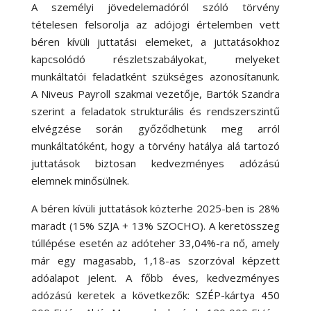
A személyi jövedelemadóról szóló törvény
tételesen felsorolja az adójogi értelemben vett
béren kívüli juttatási elemeket, a juttatásokhoz
kapcsolódó részletszabályokat, melyeket
munkáltatói feladatként szükséges azonosítanunk.
A
Niveus Payroll
szakmai vezetője, Bartók Szandra
szerint a feladatok strukturális és rendszerszintű
elvégzése során győződhetünk meg arról
munkáltatóként, hogy a törvény hatálya alá tartozó
juttatások biztosan kedvezményes adózású
elemnek minősülnek.
A béren kívüli juttatások közterhe 2025-ben is 28%
maradt (15% SZJA + 13% SZOCHO). A keretösszeg
túllépése esetén az adóteher 33,04%-ra nő, amely
már egy magasabb, 1,18-as szorzóval képzett
adóalapot jelent.
A főbb éves, kedvezményes
adózású keretek a következők: SZÉP-kártya 450