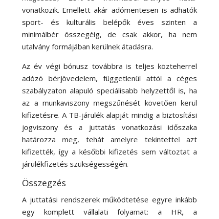
vonatkozik. Emellett akár adómentesen is adhatók
sport- és kulturális belépők éves szinten a
minimálbér összegéig, de csak akkor, ha nem
utalvány formájában kerülnek átadásra.
Az év végi bónusz továbbra is teljes közteherrel
adózó bérjövedelem
, függetlenül attól a céges
szabályzaton alapuló speciálisabb helyzettől is, ha
az a munkaviszony megszűnését követően kerül
kifizetésre. A TB-járulék alapját mindig a biztosítási
jogviszony és a juttatás vonatkozási időszaka
határozza meg, tehát amelyre tekintettel azt
kifizették, így a későbbi kifizetés sem változtat a
járulékfizetés szükségességén.
Összegzés
A juttatási rendszerek működtetése egyre inkább
egy komplett vállalati folyamat: a HR, a