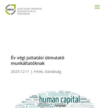
Év végi juttatási útmutató
munkáltatóknak
2025.12.11
|
Hírek
,
Gazdaság