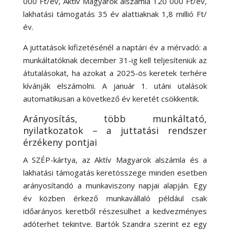
000 Ft/év, Aktív Magyarok alszámla 120 000 Ft/év,
lakhatási támogatás 35 év alattiaknak 1,8 millió Ft/
év.
A juttatások kifizetésénél a naptári év a mérvadó:
a
munkáltatóknak december 31-ig kell teljesíteniük az
átutalásokat, ha azokat a 2025-ös keretek terhére
kívánják elszámolni
. A január 1. utáni utalások
automatikusan a következő év keretét csökkentik.
Arányosítás, több munkáltató,
nyilatkozatok – a juttatási rendszer
érzékeny pontjai
A SZÉP-kártya, az Aktív Magyarok alszámla és a
lakhatási támogatás keretösszege minden esetben
arányosítandó a munkaviszony napjai alapján.
Egy
év közben érkező munkavállaló például csak
időarányos keretből részesülhet a kedvezményes
adóterhet tekintve
. Bartók Szandra szerint ez egy