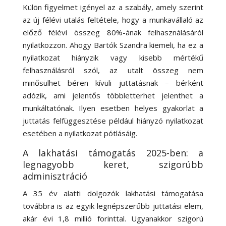
Külön figyelmet igényel az a szabály, amely szerint
az új félévi utalás feltétele, hogy a munkavállaló az
előző félévi összeg 80%-ának felhasználásáról
nyilatkozzon. Ahogy Bartók Szandra kiemeli, ha ez a
nyilatkozat hiányzik vagy kisebb mértékű
felhasználásról szól, az utalt összeg nem
minősülhet béren kívüli juttatásnak – bérként
adózik, ami jelentős többletterhet jelenthet a
munkáltatónak. Ilyen esetben helyes gyakorlat a
juttatás felfüggesztése például hiányzó nyilatkozat
esetében a nyilatkozat pótlásáig.
A lakhatási támogatás 2025-ben: a
legnagyobb keret, szigorúbb
adminisztráció
A 35 év alatti dolgozók lakhatási támogatása
továbbra is az egyik legnépszerűbb juttatási elem,
akár évi 1,8 millió forinttal. Ugyanakkor szigorú