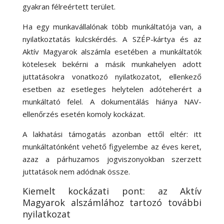
gyakran félreértett terület.
Ha egy munkavállalónak több munkáltatója van, a
nyilatkoztatás kulcskérdés.
A SZÉP-kártya és az
Aktív Magyarok alszámla esetében a munkáltatók
kötelesek bekérni a másik munkahelyen adott
juttatásokra vonatkozó nyilatkozatot, ellenkező
esetben az esetleges helytelen adóteherért a
munkáltató felel
.
A dokumentálás hiánya NAV-
ellenőrzés esetén komoly kockázat.
A lakhatási támogatás azonban ettől eltér: itt
munkáltatónként vehető figyelembe az éves keret,
azaz a párhuzamos jogviszonyokban szerzett
juttatások nem adódnak össze.
Kiemelt kockázati pont: az Aktív
Magyarok alszámlához tartozó további
nyilatkozat