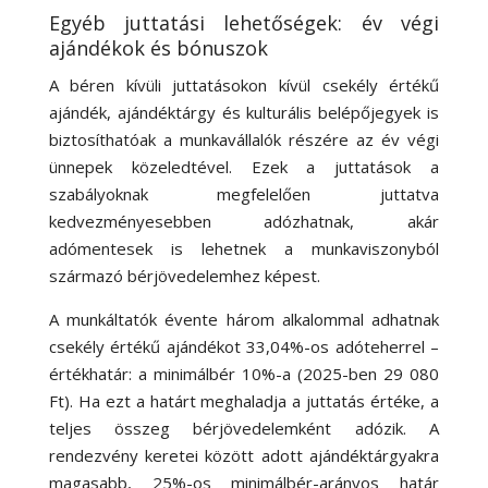
Egyéb juttatási lehetőségek: év végi
ajándékok és bónuszok
A béren kívüli juttatásokon kívül
csekély értékű
ajándék, ajándéktárgy és kulturális belépőjegyek
is
biztosíthatóak a munkavállalók részére az év végi
ünnepek közeledtével. Ezek a juttatások a
szabályoknak megfelelően juttatva
kedvezményesebben adózhatnak, akár
adómentesek is lehetnek a munkaviszonyból
származó bérjövedelemhez képest.
A munkáltatók évente három alkalommal adhatnak
csekély értékű ajándékot 33,04%-os adóteherrel –
értékhatár: a minimálbér 10%-a (2025-ben 29 080
Ft)
. Ha ezt a határt meghaladja a juttatás értéke, a
teljes összeg bérjövedelemként adózik. A
rendezvény keretei között adott ajándéktárgyakra
magasabb, 25%-os minimálbér-arányos határ