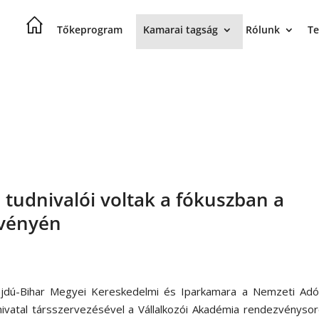
Tőkeprogram
Kamarai tagság
Rólunk
Te
 tudnivalói voltak a fókuszban a
zvényén
jdú-Bihar Megyei Kereskedelmi és Iparkamara a Nemzeti Adó
ivatal társszervezésével a Vállalkozói Akadémia rendezvényso