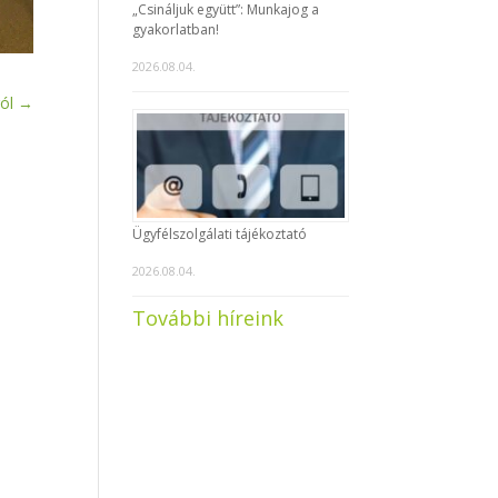
„Csináljuk együtt”: Munkajog a
gyakorlatban!
2026.08.04.
ól
→
Ügyfélszolgálati tájékoztató
2026.08.04.
További híreink