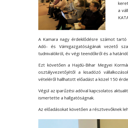
kere
a vá
KATA
A Kamara nagy érdeklődésre számot tartó 
Adó- és Vámigazgatóságának vezető szak
tudnivalókról, év végi teendőkről és a határidő
Ezt követően a Hajdú-Bihar Megyei Kormány
osztályvezetőjétől a kisadózó vállalkozás
vételéről hallhatott előadást a közel 150 érd
Végül az iparűzési adóval kapcsolatos aktua
ismertette a hallgatóságnak.
Az előadásokat követően a résztvevőknek lehe