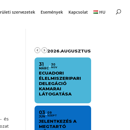
rületi szervezetek
Események
Kapcsolat
HU
2026.AUGUSZTUS
31
30
NOV
MÁRC
ECUADORI
ÉLELMISZERIPARI
DELEGÁCIÓ
KAMARAI
LÁTOGATÁSA
03
09
SZEPT
JÚN
- és
JELENTKEZÉS A
rozat
MEGTARTÓ