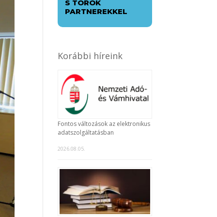
S TÖRÖK
PARTNEREKKEL
Korábbi híreink
Fontos változások az elektronikus
adatszolgáltatásban
2026.08.05.