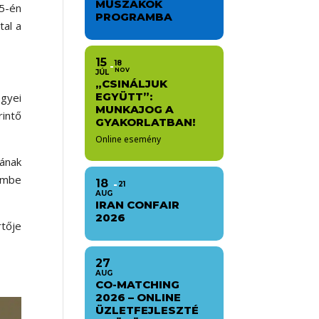
MŰSZAKOK
 5-én
PROGRAMBA
tal a
15
18
NOV
JÚL
„CSINÁLJUK
EGYÜTT”:
gyei
MUNKAJOG A
intő
GYAKORLATBAN!
Online esemény
ának
embe
18
21
AUG
IRAN CONFAIR
2026
rtője
27
AUG
CO-MATCHING
2026 – ONLINE
ÜZLETFEJLESZTÉ