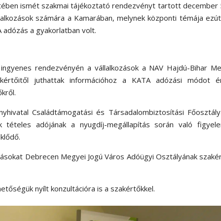
tében ismét szakmai tájékoztató rendezvényt tartott december
llalkozások számára a Kamarában, melynek központi témája ezút
 adózás a gyakorlatban volt.
ingyenes rendezvényén a vállalkozások a NAV Hajdú-Bihar Me
értőitől juthattak információhoz a KATA adózási módot ér
kről.
hivatal Családtámogatási és Társadalombiztosítási Főosztály
ok tételes adójának a nyugdíj-megállapítás során való figyel
eklődő.
litásokat Debrecen Megyei Jogú Város Adóügyi Osztályának szaké
tőségük nyílt konzultációra is a szakértőkkel.