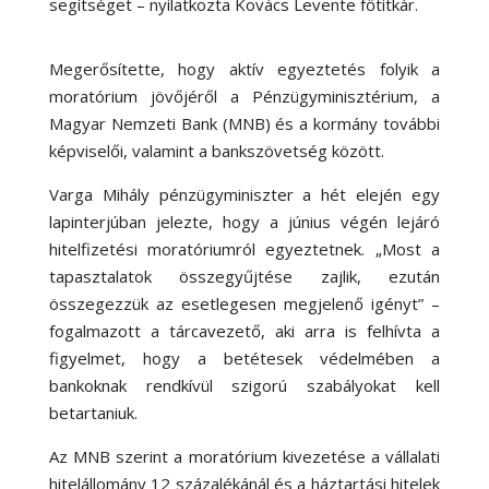
segítséget – nyilatkozta Kovács Levente főtitkár.
Megerősítette, hogy aktív egyeztetés folyik a
moratórium jövőjéről a Pénzügyminisztérium, a
Magyar Nemzeti Bank (MNB) és a kormány további
képviselői, valamint a bankszövetség között.
Varga Mihály pénzügyminiszter a hét elején egy
lapinterjúban jelezte, hogy a június végén lejáró
hitelfizetési moratóriumról egyeztetnek. „Most a
tapasztalatok összegyűjtése zajlik, ezután
összegezzük az esetlegesen megjelenő igényt” –
fogalmazott a tárcavezető, aki arra is felhívta a
figyelmet, hogy a betétesek védelmében a
bankoknak rendkívül szigorú szabályokat kell
betartaniuk.
Az MNB szerint a moratórium kivezetése a vállalati
hitelállomány 12 százalékánál és a háztartási hitelek