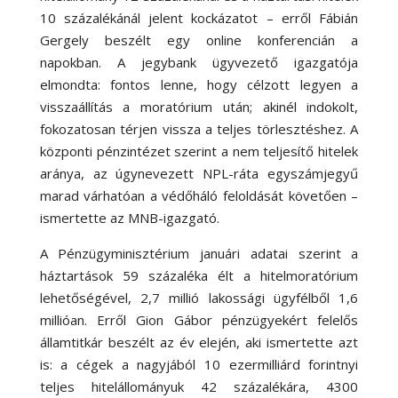
10 százalékánál jelent kockázatot – erről Fábián
Gergely beszélt egy online konferencián a
napokban. A jegybank ügyvezető igazgatója
elmondta: fontos lenne, hogy célzott legyen a
visszaállítás a moratórium után; akinél indokolt,
fokozatosan térjen vissza a teljes törlesztéshez. A
központi pénzintézet szerint a nem teljesítő hitelek
aránya, az úgynevezett NPL-ráta egyszámjegyű
marad várhatóan a védőháló feloldását követően –
ismertette az MNB-igazgató.
A Pénzügyminisztérium januári adatai szerint a
háztartások 59 százaléka élt a hitelmoratórium
lehetőségével, 2,7 millió lakossági ügyfélből 1,6
millióan. Erről Gion Gábor pénzügyekért felelős
államtitkár beszélt az év elején, aki ismertette azt
is: a cégek a nagyjából 10 ezermilliárd forintnyi
teljes hitelállományuk 42 százalékára, 4300