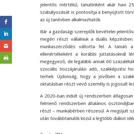
jelentős mértékű, tanulónként akár havi 
szabályozását is pontosítja a benyújtott tör
az új tanévben alkalmazhatók.
Bár a gazdasági szereplők bevételei jelentő
megéri részt vállalniuk a duális képzésbe
munkaszerződés váltotta fel. A tanuló a 
ellenértékeként a korábbi juttatásoknál 
megegyező, de legalább annak 60 százalékát
szociális hozzájárulási adó, szakképzési 
terheli. Újdonság, hogy a jövőben a szak
oktatásban részt vevő személy is jogosult les
A 2020-ban indult új rendszerben átlagosan
felmenő rendszerben általános ösztöndíjba
részt – munkabérben részesül. A megújult sz
után továbbtanulók közül a legtöbb diákot idé