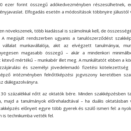
250 ezer forint összegű adókedvezményben részesülhetnek, e
vényjavaslat. Elfogadás esetén a módosítások többnyire júliustól
sen növekszenek, több kiadással is számolniuk kell, de összessé
n. A megújult rendszerben ugyanis a tanulószerződést szakkép
vállalat munkavállalója, akit az elvégzett tanulmányai, mun
lényegesen magasabb összegű – akár a mindenkori minimálbé
 kitevő mértékű – munkabér illet meg. A munkáltatót ebben a k
hozzájárulási és személyi jövedelemadó fizetési kötelezettsé
képző intézményben felnőttképzési jogviszony keretében sza
z diákigazolványra.
 30 százalékkal nőtt az oktatók bére. Minden szakképzésben t
n, majd a tanulmányok előrehaladtával – ha duális oktatásban
akképzés előnyeit egyre több gyerek és szülő ismeri fel: a nyol
n is technikumba vették fel.