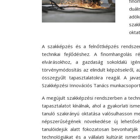
fino
duá
adók
szak
okta
A szakképzés és a felnőttképzés rendszere
technikai fejlődéshez. A finomhangolás 
elvárásokhoz, a gazdaság sokoldalú igén
törvénymódosítás az elindult képzésekről,
összegyűlt tapasztalatokra reagál. A jav
Szakképzési Innovációs Tanács munkacsoport
A megújult szakképzési rendszerben a techn
tapasztalatot kínálnak, ahol a gyakorlati ism
tanuló szakirányú oktatása valósulhasson me
népszerűségének növekedése új lehetősé
tanulóidejük alatt fokozatosan bevonhatják 
technológiákat és a vállalati kultúrát ism