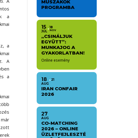
ti. A
MŰSZAKOK
PROGRAMBA
ntos
ak a
kmai
15
18
NOV
JÚL
„CSINÁLJUK
EGYÜTT”:
z, a
MUNKAJOG A
GYAKORLATBAN!
kmai
Online esemény
z. A
évben
és a
18
21
AUG
IRAN CONFAIR
2026
akmai
 több
épzés
27
AUG
 már
CO-MATCHING
azott
2026 – ONLINE
ÜZLETFEJLESZTÉ
nerek