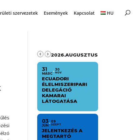
rületi szervezetek
Események
Kapcsolat
HU
2026.AUGUSZTUS
31
30
NOV
MÁRC
ECUADORI
ÉLELMISZERIPARI
k
DELEGÁCIÓ
KAMARAI
LÁTOGATÁSA
yűlés
03
09
pzési
SZEPT
JÚN
JELENTKEZÉS A
élzó
MEGTARTÓ