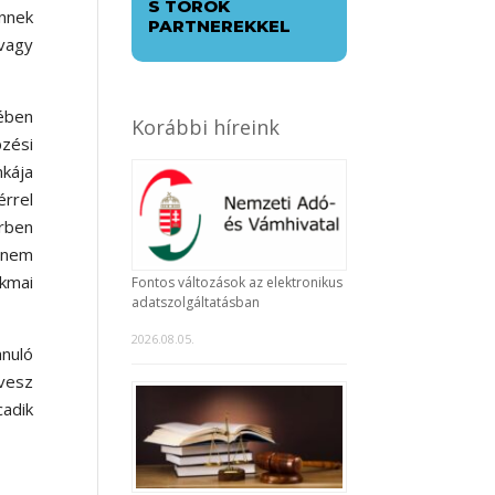
S TÖRÖK
nnek
PARTNEREKKEL
 vagy
gében
Korábbi híreink
zési
kája
rrel
örben
g nem
kmai
Fontos változások az elektronikus
adatszolgáltatásban
2026.08.05.
anuló
 vesz
cadik