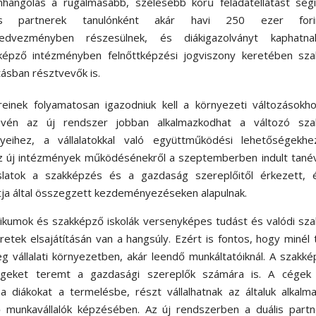
mhangolás a rugalmasabb, szélesebb körű feladatellátást segí
lis partnerek tanulónként akár havi 250 ezer fori
edvezményben részesülnek, és diákigazolványt kaphatn
képző intézményben felnőttképzési jogviszony keretében sza
tásban résztvevők is.
inek folyamatosan igazodniuk kell a környezeti változásokho
révén az új rendszer jobban alkalmazkodhat a változó sza
yeihez, a vállalatokkal való együttműködési lehetőségekhe
 az új intézmények működésénekről a szeptemberben indult tan
aslatok a szakképzés és a gazdaság szereplőitől érkezett, 
ja által összegzett kezdeményezéseken alapulnak.
ikumok és szakképző iskolák versenyképes tudást és valódi sz
eretek elsajátításán van a hangsúly. Ezért is fontos, hogy minél
g vállalati környezetben, akár leendő munkáltatóiknál. A szakk
geket teremt a gazdasági szereplők számára is. A cégek
a diákokat a termelésbe, részt vállalhatnak az általuk alkalm
erő munkavállalók képzésében. Az új rendszerben a duális part