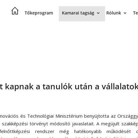
Tőkeprogram
Kamarai tagság
Rólunk
Te
 kapnak a tanulók után a vállalato
nnovációs és Technológiai Minisztérium benyújtotta az Országg
a szakképzési törvényt módosító javaslatait. A megújult szakké
felnőttképzési rendszer még hatékonyabb működését c