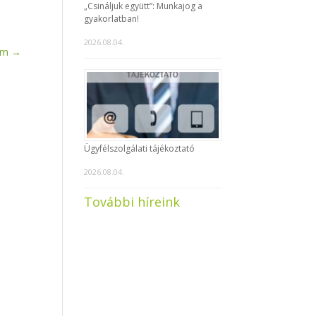
„Csináljuk együtt”: Munkajog a
gyakorlatban!
2026.08.04.
am
→
Ügyfélszolgálati tájékoztató
2026.08.04.
További híreink