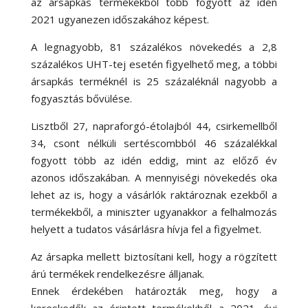
az ársapkás termékekből több fogyott az idén
2021 ugyanezen időszakához képest.
A legnagyobb, 81 százalékos növekedés a 2,8
százalékos UHT-tej esetén figyelhető meg, a többi
ársapkás terméknél is 25 százaléknál nagyobb a
fogyasztás bővülése.
Lisztből 27, napraforgó-étolajból 44, csirkemellből
34, csont nélküli sertéscombból 46 százalékkal
fogyott több az idén eddig, mint az előző év
azonos időszakában. A mennyiségi növekedés oka
lehet az is, hogy a vásárlók raktároznak ezekből a
termékekből, a miniszter ugyanakkor a felhalmozás
helyett a tudatos vásárlásra hívja fel a figyelmet.
Az ársapka mellett biztosítani kell, hogy a rögzített
árú termékek rendelkezésre álljanak.
Ennek érdekében határozták meg, hogy a
kereskedők az érintett termékekből a 2021. évi