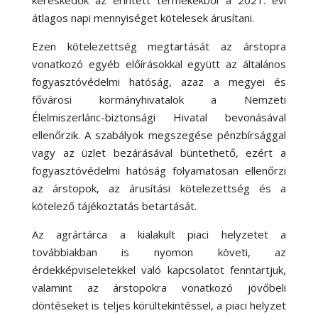
átlagos napi mennyiséget kötelesek árusítani.
Ezen kötelezettség megtartását az árstopra
vonatkozó egyéb előírásokkal együtt az általános
fogyasztóvédelmi hatóság, azaz a megyei és
fővárosi kormányhivatalok a Nemzeti
Élelmiszerlánc-biztonsági Hivatal bevonásával
ellenőrzik. A szabályok megszegése pénzbírsággal
vagy az üzlet bezárásával büntethető, ezért a
fogyasztóvédelmi hatóság folyamatosan ellenőrzi
az árstopok, az árusítási kötelezettség és a
kötelező tájékoztatás betartását.
Az agrártárca a kialakult piaci helyzetet a
továbbiakban is nyomon követi, az
érdekképviseletekkel való kapcsolatot fenntartjuk,
valamint az árstopokra vonatkozó jövőbeli
döntéseket is teljes körültekintéssel, a piaci helyzet