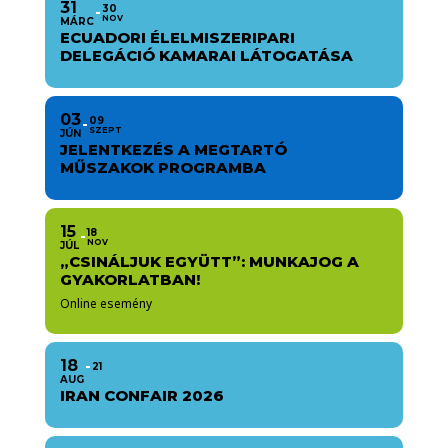
31
30
NOV
MÁRC
ECUADORI ÉLELMISZERIPARI
DELEGÁCIÓ KAMARAI LÁTOGATÁSA
03
09
SZEPT
JÚN
JELENTKEZÉS A MEGTARTÓ
MŰSZAKOK PROGRAMBA
15
18
NOV
JÚL
„CSINÁLJUK EGYÜTT”: MUNKAJOG A
GYAKORLATBAN!
Online esemény
18
21
AUG
IRAN CONFAIR 2026