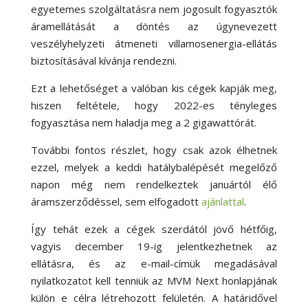
egyetemes szolgáltatásra nem jogosult fogyasztók
áramellátását a döntés az úgynevezett
veszélyhelyzeti átmeneti villamosenergia-ellátás
biztosításával kívánja rendezni.
Ezt a lehetőséget a valóban kis cégek kapják meg,
hiszen feltétele, hogy 2022-es tényleges
fogyasztása nem haladja meg a 2 gigawattórát.
További fontos részlet, hogy csak azok élhetnek
ezzel, melyek a keddi hatálybalépését megelőző
napon még nem rendelkeztek januártól élő
áramszerződéssel, sem elfogadott
ajánlattal
.
Így tehát ezek a cégek szerdától jövő hétfőig,
vagyis december 19-ig jelentkezhetnek az
ellátásra, és az e-mail-címük megadásával
nyilatkozatot kell tenniük az MVM Next honlapjának
külön e célra létrehozott felületén. A határidővel