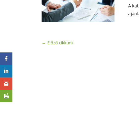
A kat
ajánl
←
Előző cikkünk