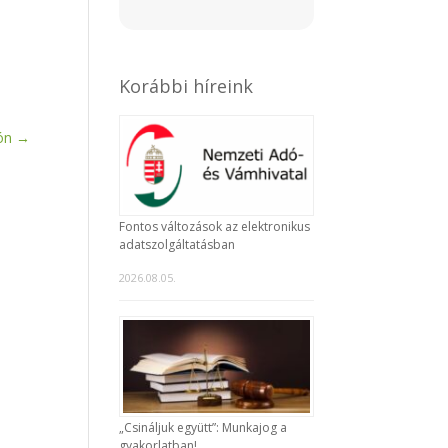
Korábbi híreink
ón
→
Fontos változások az elektronikus
adatszolgáltatásban
2026.08.05.
„Csináljuk együtt”: Munkajog a
gyakorlatban!