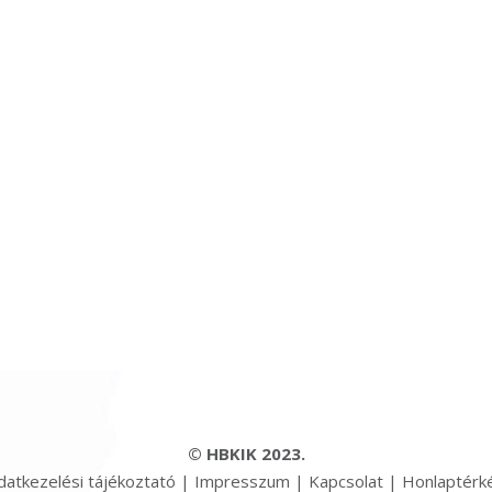
© HBKIK 2023.
datkezelési tájékoztató
|
Impresszum
|
Kapcsolat
|
Honlaptérk