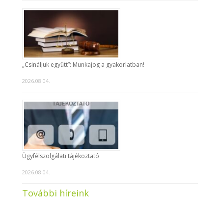
„Csináljuk együtt”: Munkajog a gyakorlatban!
2026.08.04.
Ügyfélszolgálati tájékoztató
2026.08.04.
További híreink