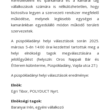
Kereskedelmi és Iparkamara és a kamarai tag
vállalkozások számára is nélkülözhetetlen, hogy
biztosítva legyen a szervezeti rendszer megfelelő
működése, melynek legkisebb egységei a
kamaránkban egyedülálló módon működő területi
szervezetek.
A püspökladányi helyi választások során 2025.
március 5-én 14:00 órai kezdettel tartottuk meg a
helyi elnökségi tagok megválasztására a
jelölőgyűlést (helyszín: Oros Nappali Bár és
Étterem különterme, Püspökladány, Vajda utca 27.)
A püspökladányi helyi választások eredménye:
Elnök:
Egri Tibor, POLYDUCT Nyrt.
Elnökségi tagok:
Baranyai Irén, egyéni vállalkozó