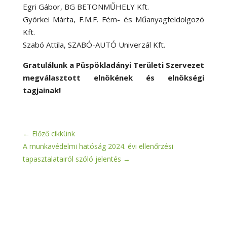
Egri Gábor, BG BETONMŰHELY Kft.
Györkei Márta, F.M.F. Fém- és Műanyagfeldolgozó
Kft.
Szabó Attila, SZABÓ-AUTÓ Univerzál Kft.
Gratulálunk a Püspökladányi Területi Szervezet
megválasztott elnökének és elnökségi
tagjainak!
←
Előző cikkünk
A munkavédelmi hatóság 2024. évi ellenőrzési
tapasztalatairól szóló jelentés
→