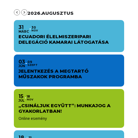
2026.AUGUSZTUS
31
30
NOV
MÁRC
ECUADORI ÉLELMISZERIPARI
DELEGÁCIÓ KAMARAI LÁTOGATÁSA
03
09
SZEPT
JÚN
JELENTKEZÉS A MEGTARTÓ
MŰSZAKOK PROGRAMBA
15
18
NOV
JÚL
„CSINÁLJUK EGYÜTT”: MUNKAJOG A
GYAKORLATBAN!
Online esemény
18
21