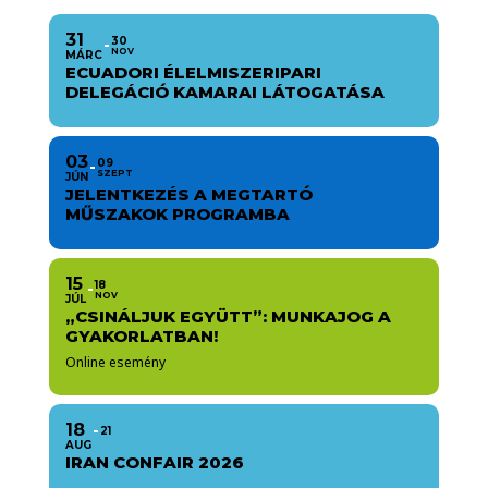
31
30
NOV
MÁRC
ECUADORI ÉLELMISZERIPARI
DELEGÁCIÓ KAMARAI LÁTOGATÁSA
03
09
SZEPT
JÚN
JELENTKEZÉS A MEGTARTÓ
MŰSZAKOK PROGRAMBA
15
18
NOV
JÚL
„CSINÁLJUK EGYÜTT”: MUNKAJOG A
GYAKORLATBAN!
Online esemény
18
21
AUG
IRAN CONFAIR 2026