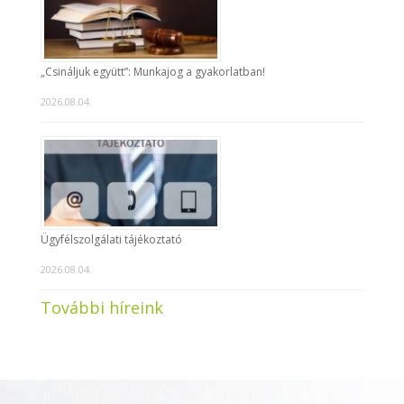
„Csináljuk együtt”: Munkajog a gyakorlatban!
2026.08.04.
Ügyfélszolgálati tájékoztató
2026.08.04.
További híreink