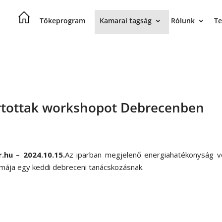
Tőkeprogram
Kamarai tagság
Rólunk
Te
artottak workshopot Debrecenben
r.hu – 2024.10.15.
Az iparban megjelenő energiahatékonyság vo
émája egy keddi debreceni tanácskozásnak.