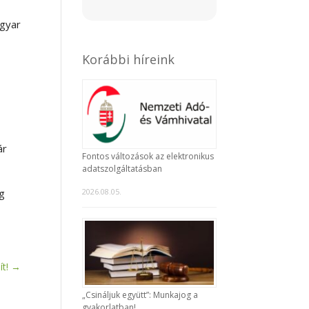
gyar
Korábbi híreink
ár
Fontos változások az elektronikus
adatszolgáltatásban
eg
2026.08.05.
t!
→
„Csináljuk együtt”: Munkajog a
gyakorlatban!