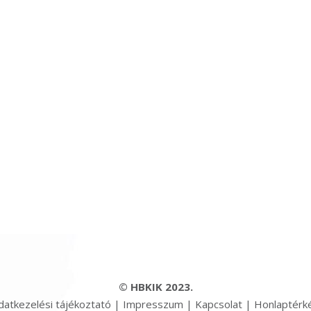
© HBKIK 2023.
datkezelési tájékoztató
|
Impresszum
|
Kapcsolat
|
Honlaptérk