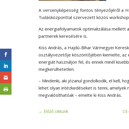
A versenyképesség fontos tényezőjéről a 
Tudásközponttal szervezett közös workshop
Az energiafolyamatok optimalizálása mellett
partnerek keresésére is.
Kiss András, a Hajdú-Bihar Vármegyei Keresk
osztályvezetője köszöntőjében kiemelte, az 
energiát használjon fel, és ennek minél kise
megkerülhetetlen.
– Mindenki, aki józanul gondolkodik, el kell, 
lehet olyan intézkedéseket is tenni, amelyek
megvalósíthatóak – emelte ki Kiss András.
←
Előző cikkünk
CE-