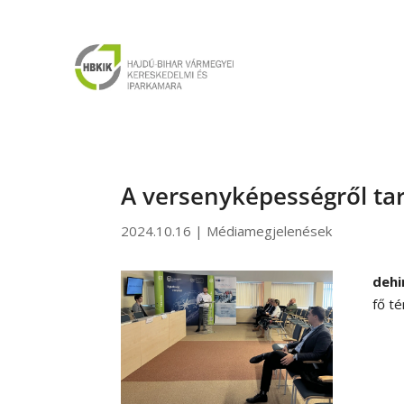
A versenyképességről t
2024.10.16
|
Médiamegjelenések
dehi
fő t