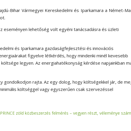
Hajdú-Bihar Vármegyei Kereskedelmi és Iparkamara a Német-Ma
ot.
 az eseményen lehetőség volt egyéni tanácsadásra és üzleti
edelmi és Iparkamara gazdaságfejlesztési és innovációs
energiaárakat figyelve létkérdés, hogy mindenki minél kevesebb
bb költsége legyen. Az energiahatékonyság kérdése napjainkban m
hogy gondolkodjon rajta. Az egy dolog, hogy költségekkel jár, de m
 minimális költséggel vagy egyszerűen csak szervezéssel
PRINCE zöld közbeszerzés felmérés – vegyen részt, véleménye számí