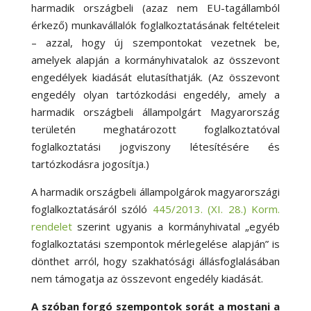
harmadik országbeli (azaz nem EU-tagállamból
érkező) munkavállalók foglalkoztatásának feltételeit
– azzal, hogy új szempontokat vezetnek be,
amelyek alapján a kormányhivatalok az összevont
engedélyek kiadását elutasíthatják. (Az összevont
engedély olyan tartózkodási engedély, amely a
harmadik országbeli állampolgárt Magyarország
területén meghatározott foglalkoztatóval
foglalkoztatási jogviszony létesítésére és
tartózkodásra jogosítja.)
A harmadik országbeli állampolgárok magyarországi
foglalkoztatásáról szóló
445/2013. (XI. 28.) Korm.
rendelet
szerint ugyanis a kormányhivatal „egyéb
foglalkoztatási szempontok mérlegelése alapján” is
dönthet arról, hogy szakhatósági állásfoglalásában
nem támogatja az összevont engedély kiadását.
A szóban forgó szempontok sorát a mostani a