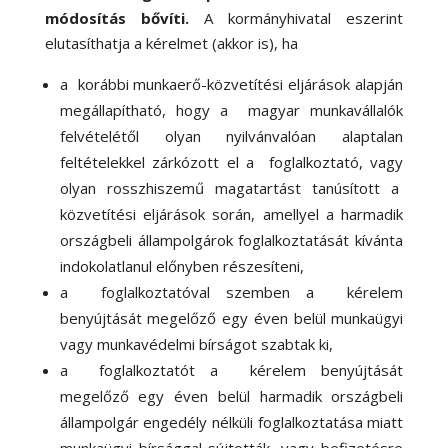
módosítás bővíti.
A kormányhivatal eszerint
elutasíthatja a kérelmet (akkor is), ha
a korábbi munkaerő-közvetítési eljárások alapján
megállapítható, hogy a magyar munkavállalók
felvételétől olyan nyilvánvalóan alaptalan
feltételekkel zárkózott el a foglalkoztató, vagy
olyan rosszhiszemű magatartást tanúsított a
közvetítési eljárások során, amellyel a harmadik
országbeli állampolgárok foglalkoztatását kívánta
indokolatlanul előnyben részesíteni,
a foglalkoztatóval szemben a kérelem
benyújtását megelőző egy éven belül munkaügyi
vagy munkavédelmi bírságot szabtak ki,
a foglalkoztatót a kérelem benyújtását
megelőző egy éven belül harmadik országbeli
állampolgár engedély nélküli foglalkoztatása miatt
munkaügyi bírsággal sújtották, vagy befizetésre