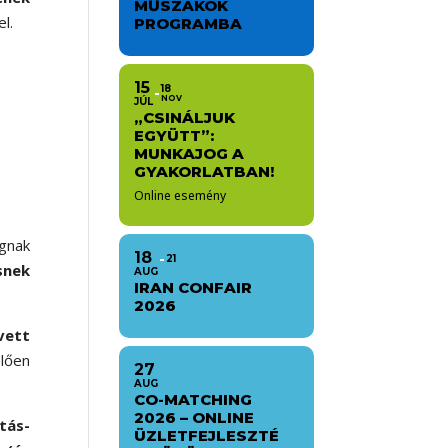
MŰSZAKOK
l.
PROGRAMBA
15
18
NOV
JÚL
„CSINÁLJUK
EGYÜTT”:
MUNKAJOG A
GYAKORLATBAN!
Online esemény
ágnak
18
21
snek
AUG
IRAN CONFAIR
2026
vett
lően
27
AUG
CO-MATCHING
2026 – ONLINE
tás-
ÜZLETFEJLESZTÉ