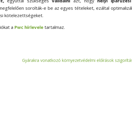
et,
egyúttal szükséges
validálni
azt, hogy
helyi iparűzési
gfelelően sorolták-e be az egyes tételeket, ezáltal optimalizá
ési kötelezettségeket.
iókat a
Pwc hírlevele
tartalmaz.
Gyárakra vonatkozó környezetvédelmi előírások szigorítá