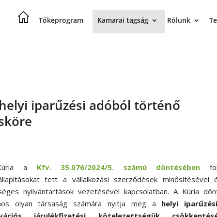
Tőkeprogram
Kamarai tagság
Rólunk
Te
 helyi iparűzési adóból történő
sköre
Kúria a
Kfv. 35.076/2024/5. számú döntésében
fon
llapításokat tett a vállalkozási szerződések minősítésével 
séges nyilvántartások vezetésével kapcsolatban. A Kúria dön
os olyan társaság számára nyitja meg a
helyi iparűzés
ovációs járulékfizetési kötelezettségük csökkentés