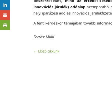
beszerzéseket, mind az értékesítések
innovációs járulék) adóalap
szempontból me
helyi iparűzési adó és innovációs járulékfizet
A fenti kérdéskör témájában további informác
Forrás: MKIK
←
Előző cikkünk