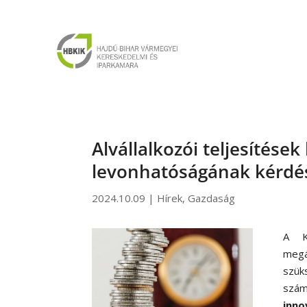
Alvállalkozói teljesítések
levonhatóságának kérdé
2024.10.09
|
Hírek
,
Gazdaság
A 
megá
szük
szám
inn