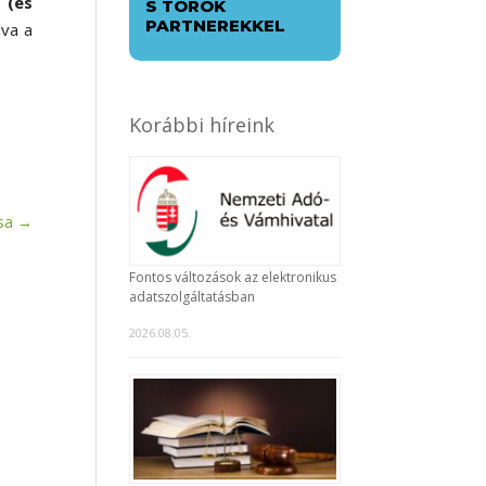
 (és
S TÖRÖK
PARTNEREKKEL
lva a
Korábbi híreink
sa
→
Fontos változások az elektronikus
adatszolgáltatásban
2026.08.05.