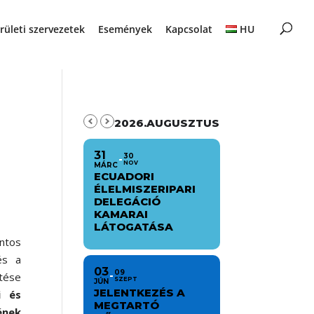
rületi szervezetek
Események
Kapcsolat
HU
2026.AUGUSZTUS
31
30
NOV
MÁRC
ECUADORI
ÉLELMISZERIPARI
DELEGÁCIÓ
KAMARAI
LÁTOGATÁSA
tos
és a
03
09
tése
SZEPT
JÚN
JELENTKEZÉS A
i és
MEGTARTÓ
ének