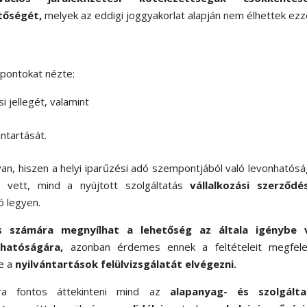
tőségét,
melyek az eddigi joggyakorlat alapján nem élhettek ezze
mpontokat nézte:
 jellegét, valamint
ántartását.
n, hiszen a helyi iparűzési adó szempontjából való levonhatós
e vett, mind a nyújtott szolgáltatás
vállalkozási szerződé
ó legyen.
ás számára megnyílhat a lehetőség az általa igénybe 
onhatóságára,
azonban érdemes ennek a feltételeit megfele
ve a
nyilvántartások felülvizsgálatát elvégezni.
a fontos áttekinteni mind az
alapanyag- és szolgálta