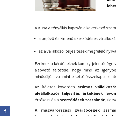
lehe
A Kúria a tényállás kapcsán a következő sze
a bejövő és kimenő szerződések vállalkozási
az alvállalkozói teljesítések megfelelő nyilv
Ezeknek a kérdéseknek komoly jelentősége va
alapvető feltétele, hogy mind az igényb
minősüljön, valamint e kettő összekapcsolhat
Az ítéletet követően
számos vállalkoz
alvállalkozói teljesítés értékének lev
értékelni és a
szerződések tartalmát
, illet
A magyarországi gyártócégek
számár