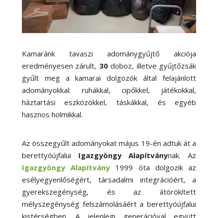
Kamaránk tavaszi adománygyűjtő akciója
eredményesen zárult,
30
doboz, illetve gyűjtőzsák
gyűlt meg a kamarai dolgozók által felajánlott
adományokkal: ruhákkal, cipőkkel, játékokkal,
háztartási eszközökkel, táskákkal, és egyéb
hasznos holmikkal.
Az összegyűlt adományokat május 19-én adtuk át a
berettyóújfalui
Igazgyöngy Alapítvány
nak. Az
Igazgyöngy Alapítvány
1999 óta dolgozik az
esélyegyenlőségért, társadalmi integrációért, a
gyerekszegénység, és az átörökített
mélyszegénység felszámolásáért a berettyóújfalui
kistérségben. A jelenlegi generációval együtt