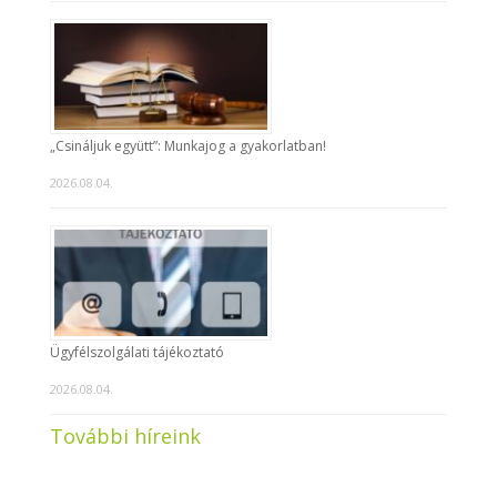
„Csináljuk együtt”: Munkajog a gyakorlatban!
2026.08.04.
Ügyfélszolgálati tájékoztató
2026.08.04.
További híreink